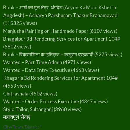
Book – आर्यो का मूल क्षेत्र: अंगदेश (Aryon Ka Mool Kshetra:
Angdesh) – Acharya Parshuram Thakur Brahamavadi
(115325 views)
Manjusha Painting on Handmade Paper
(6107 views)
Bhagalpur 3d Rendering Services for Apartment 104#
(5802 views)
Book – विक्रमशिला का इतिहास – परशुराम ब्रह्मवादी
(5275 views)
Wanted – Part Time Admin
(4971 views)
Wanted – Data Entry Executive
(4663 views)
Khagaria 3d Rendering Services for Apartment 104#
(4553 views)
Chitrashala
(4502 views)
Wanted – Order Process Executive
(4347 views)
Stylo Tailor, Sultanganj
(3960 views)
महत्वपूर्ण सेवाएं
City/Town/District
*