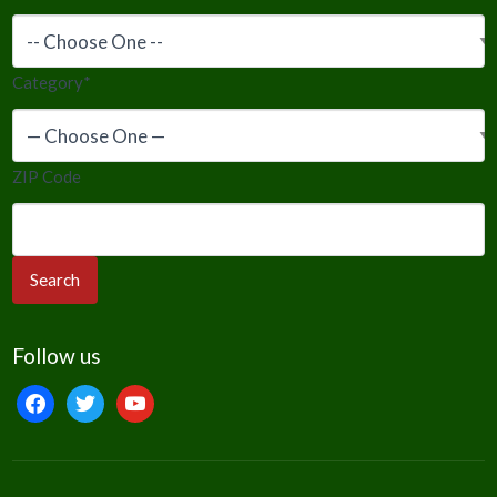
Category
*
ZIP Code
Follow us
facebook
twitter
youtube