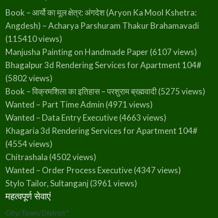
Book – आर्यो का मूल क्षेत्र: अंगदेश (Aryon Ka Mool Kshetra:
Angdesh) – Acharya Parshuram Thakur Brahamavadi
(115410 views)
Manjusha Painting on Handmade Paper
(6107 views)
Bhagalpur 3d Rendering Services for Apartment 104#
(5802 views)
Book – विक्रमशिला का इतिहास – परशुराम ब्रह्मवादी
(5275 views)
Wanted – Part Time Admin
(4971 views)
Wanted – Data Entry Executive
(4663 views)
Khagaria 3d Rendering Services for Apartment 104#
(4554 views)
Chitrashala
(4502 views)
Wanted – Order Process Executive
(4347 views)
Stylo Tailor, Sultanganj
(3961 views)
महत्वपूर्ण सेवाएं
City/Town/District
*