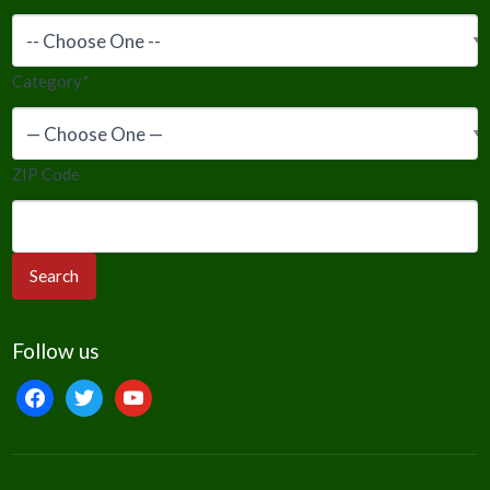
Category
*
ZIP Code
Follow us
facebook
twitter
youtube