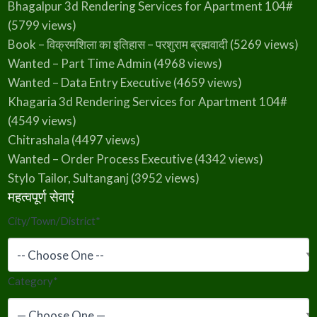
Bhagalpur 3d Rendering Services for Apartment 104#
(5799 views)
Book – विक्रमशिला का इतिहास – परशुराम ब्रह्मवादी
(5269 views)
Wanted – Part Time Admin
(4968 views)
Wanted – Data Entry Executive
(4659 views)
Khagaria 3d Rendering Services for Apartment 104#
(4549 views)
Chitrashala
(4497 views)
Wanted – Order Process Executive
(4342 views)
Stylo Tailor, Sultanganj
(3952 views)
महत्वपूर्ण सेवाएं
City/Town/District
*
Category
*