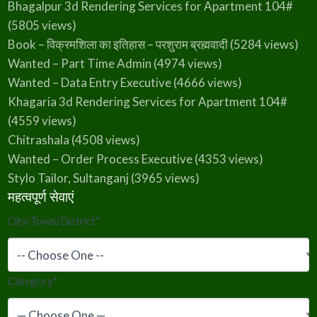
Bhagalpur 3d Rendering Services for Apartment 104#
(5805 views)
Book – विक्रमशिला का इतिहास – परशुराम ब्रह्मवादी
(5284 views)
Wanted – Part Time Admin
(4974 views)
Wanted – Data Entry Executive
(4666 views)
Khagaria 3d Rendering Services for Apartment 104#
(4559 views)
Chitrashala
(4508 views)
Wanted – Order Process Executive
(4353 views)
Stylo Tailor, Sultanganj
(3965 views)
महत्वपूर्ण सेवाएं
City/Town/District
*
Category
*