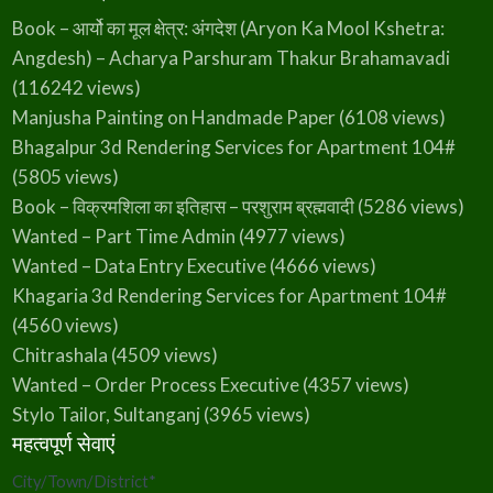
Book – आर्यो का मूल क्षेत्र: अंगदेश (Aryon Ka Mool Kshetra:
Angdesh) – Acharya Parshuram Thakur Brahamavadi
(116242 views)
Manjusha Painting on Handmade Paper
(6108 views)
Bhagalpur 3d Rendering Services for Apartment 104#
(5805 views)
Book – विक्रमशिला का इतिहास – परशुराम ब्रह्मवादी
(5286 views)
Wanted – Part Time Admin
(4977 views)
Wanted – Data Entry Executive
(4666 views)
Khagaria 3d Rendering Services for Apartment 104#
(4560 views)
Chitrashala
(4509 views)
Wanted – Order Process Executive
(4357 views)
Stylo Tailor, Sultanganj
(3965 views)
महत्वपूर्ण सेवाएं
City/Town/District
*