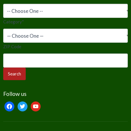
Category
*
ZIP Code
Follow us
facebook
twitter
youtube