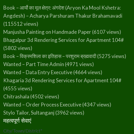
Book – आर्यो का मूल क्षेत्र: अंगदेश (Aryon Ka Mool Kshetra:
Angdesh) – Acharya Parshuram Thakur Brahamavadi
(115512 views)
Manjusha Painting on Handmade Paper
(6107 views)
Bhagalpur 3d Rendering Services for Apartment 104#
(5802 views)
Book – विक्रमशिला का इतिहास – परशुराम ब्रह्मवादी
(5275 views)
Wanted – Part Time Admin
(4971 views)
Wanted – Data Entry Executive
(4664 views)
Khagaria 3d Rendering Services for Apartment 104#
(4555 views)
Chitrashala
(4502 views)
Wanted – Order Process Executive
(4347 views)
Stylo Tailor, Sultanganj
(3962 views)
महत्वपूर्ण सेवाएं
City/Town/District
*