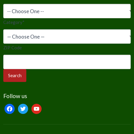
Category
*
ZIP Code
Follow us
facebook
twitter
youtube