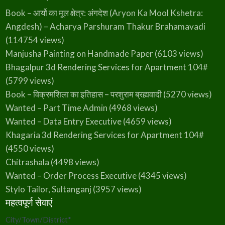
Book – आर्यो का मूल क्षेत्र: अंगदेश (Aryon Ka Mool Kshetra:
Angdesh) – Acharya Parshuram Thakur Brahamavadi
(114754 views)
Manjusha Painting on Handmade Paper
(6103 views)
Bhagalpur 3d Rendering Services for Apartment 104#
(5799 views)
Book – विक्रमशिला का इतिहास – परशुराम ब्रह्मवादी
(5270 views)
Wanted – Part Time Admin
(4968 views)
Wanted – Data Entry Executive
(4659 views)
Khagaria 3d Rendering Services for Apartment 104#
(4550 views)
Chitrashala
(4498 views)
Wanted – Order Process Executive
(4345 views)
Stylo Tailor, Sultanganj
(3957 views)
महत्वपूर्ण सेवाएं
City/Town/District
*