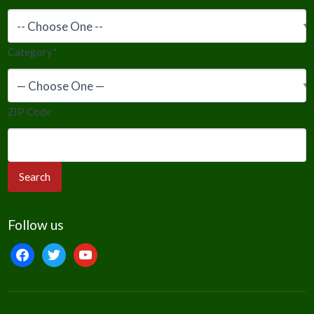
Category
*
ZIP Code
Follow us
facebook
twitter
youtube