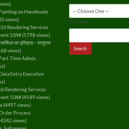
iews)
Painting on Handmade
3 views)
ZIP Code
 3d Rendering Services
ment 104#
(5798 views)
रमशिला का इतिहास – परशुराम
68 views)
Part Time Admin
ws)
Data Entry Executive
ws)
3d Rendering Services
ment 104#
(4549 views)
la
(4497 views)
Order Process
(4342 views)
r, Sultanganj