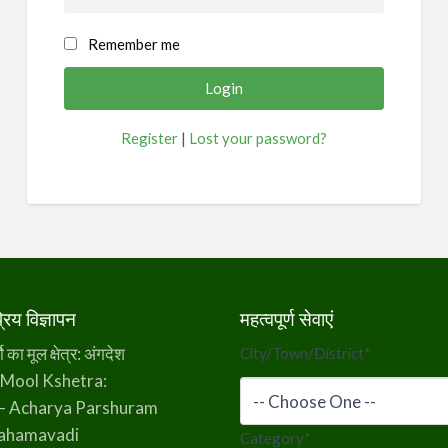
Remember me
Register
|
Lost your password?
िय विज्ञापन
महत्वपूर्ण सेवाएं
का मूल क्षेत्र: अंगदेश
City/Town/District
*
 Mool Kshetra:
– Acharya Parshuram
rahamavadi
Category
*