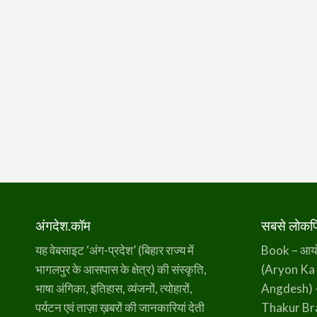
अंगदेश.कॉम
सबसे लोकप्र
यह वेबसाइट ‘अंग-प्रदेश’ (बिहार राज्य में
Book – आर्यो 
भागलपुर के आसपास के क्षेत्र) की संस्कृति,
(Aryon Ka
भाषा अंगिका, इतिहास, व्यंजनों, त्योहारों,
Angdesh) 
पर्यटन एवं ताज़ा ख़बरों की जानकारियां देती
Thakur B