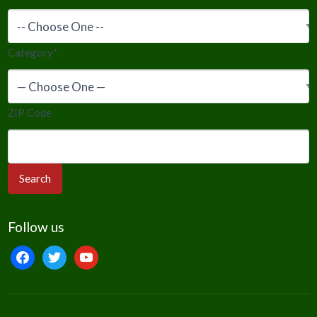
Category
*
ZIP Code
Follow us
facebook
twitter
youtube