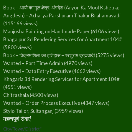
Book – आर्यो का मूल क्षेत्र: अंगदेश (Aryon Ka Mool Kshetra:
Angdesh) – Acharya Parshuram Thakur Brahamavadi
(115166 views)
Manjusha Painting on Handmade Paper
(6106 views)
Bhagalpur 3d Rendering Services for Apartment 104#
(5800 views)
Book – विक्रमशिला का इतिहास – परशुराम ब्रह्मवादी
(5275 views)
Wanted – Part Time Admin
(4970 views)
Wanted – Data Entry Executive
(4662 views)
Khagaria 3d Rendering Services for Apartment 104#
(4551 views)
Chitrashala
(4500 views)
Wanted – Order Process Executive
(4347 views)
Stylo Tailor, Sultanganj
(3959 views)
महत्वपूर्ण सेवाएं
City/Town/District
*