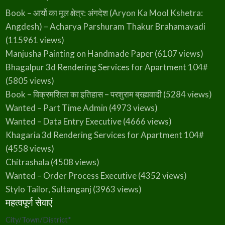
Book – आर्यो का मूल क्षेत्र: अंगदेश (Aryon Ka Mool Kshetra:
Angdesh) – Acharya Parshuram Thakur Brahamavadi
(115961 views)
Manjusha Painting on Handmade Paper
(6107 views)
Bhagalpur 3d Rendering Services for Apartment 104#
(5805 views)
Book – विक्रमशिला का इतिहास – परशुराम ब्रह्मवादी
(5284 views)
Wanted – Part Time Admin
(4973 views)
Wanted – Data Entry Executive
(4666 views)
Khagaria 3d Rendering Services for Apartment 104#
(4558 views)
Chitrashala
(4508 views)
Wanted – Order Process Executive
(4352 views)
Stylo Tailor, Sultanganj
(3963 views)
महत्वपूर्ण सेवाएं
City/Town/District
*