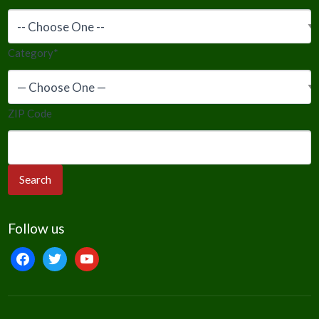
Category
*
ZIP Code
Follow us
facebook
twitter
youtube