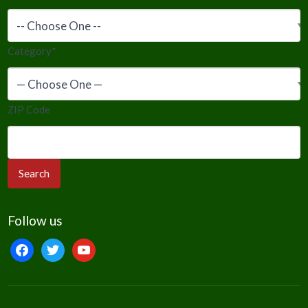
Category
*
ZIP Code
Follow us
facebook
twitter
youtube