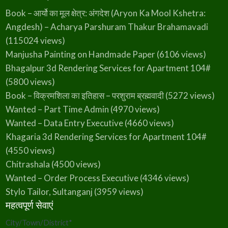
Book – आर्यो का मूल क्षेत्र: अंगदेश (Aryon Ka Mool Kshetra:
Angdesh) – Acharya Parshuram Thakur Brahamavadi
(115024 views)
Manjusha Painting on Handmade Paper
(6106 views)
Bhagalpur 3d Rendering Services for Apartment 104#
(5800 views)
Book – विक्रमशिला का इतिहास – परशुराम ब्रह्मवादी
(5272 views)
Wanted – Part Time Admin
(4970 views)
Wanted – Data Entry Executive
(4660 views)
Khagaria 3d Rendering Services for Apartment 104#
(4550 views)
Chitrashala
(4500 views)
Wanted – Order Process Executive
(4346 views)
Stylo Tailor, Sultanganj
(3959 views)
महत्वपूर्ण सेवाएं
City/Town/District
*