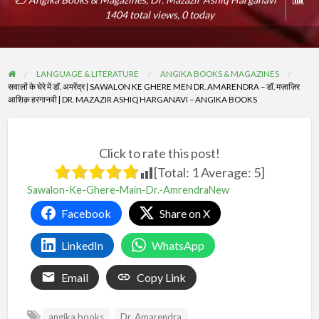
1404 total views, 0 today
LANGUAGE & LITERATURE
ANGIKA BOOKS & MAGAZINES
सवालों के घेरे में डॉ. अमरेंद्र | SAWALON KE GHERE MEN DR. AMARENDRA – डॉ. मज़ाज़िर
आशिक़ हरगानवी | DR. MAZAZIR ASHIQ HARGANAVI – ANGIKA BOOKS
Click to rate this post!
[Total:
1
Average:
5
]
Sawalon-Ke-Ghere-Main-Dr.-AmrendraNew
Facebook
Share on X
LinkedIn
WhatsApp
Email
Copy Link
angika books
Dr. Amarendra