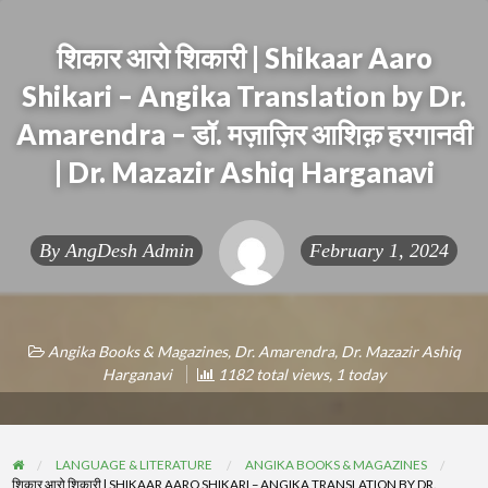
शिकार आरो शिकारी | Shikaar Aaro
Shikari – Angika Translation by Dr.
Amarendra – डॉ. मज़ाज़िर आशिक़ हरगानवी
| Dr. Mazazir Ashiq Harganavi
By
AngDesh Admin
February 1, 2024
Angika Books & Magazines
,
Dr. Amarendra
,
Dr. Mazazir Ashiq
Harganavi
1182 total views, 1 today
LANGUAGE & LITERATURE
ANGIKA BOOKS & MAGAZINES
शिकार आरो शिकारी | SHIKAAR AARO SHIKARI – ANGIKA TRANSLATION BY DR.