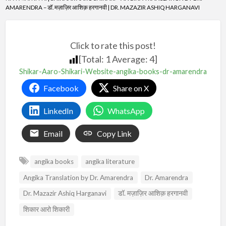
AMARENDRA – डॉ. मज़ाज़िर आशिक़ हरगानवी | DR. MAZAZIR ASHIQ HARGANAVI
Click to rate this post!
[Total:
1
Average:
4
]
Shikar-Aaro-Shikari-Website-angika-books-dr-amarendra
Facebook
Share on X
LinkedIn
WhatsApp
Email
Copy Link
angika books
angika literature
Angika Translation by Dr. Amarendra
Dr. Amarendra
Dr. Mazazir Ashiq Harganavi
डॉ. मज़ाज़िर आशिक़ हरगानवी
शिकार आरो शिकारी