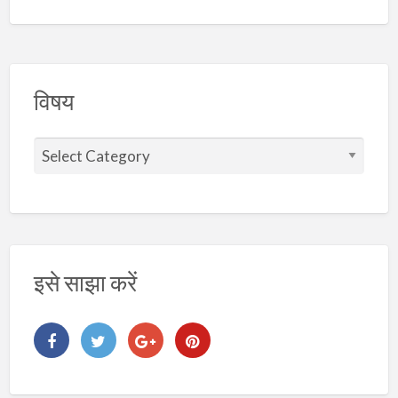
विषय
वि
ष
य
इसे साझा करें