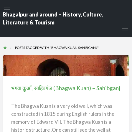
Bhagalpur and around – History, Culture,
Literature & Tourism
POSTS TAGGED WITH "BHAGWA KUAN SAHIBGANJ"
भगवा
कुआँ,
साहिबगंज
भगवा कुआँ, साहिबगंज (Bhagwa Kuan) – Sahibganj
(Bhagwa
Kuan)
The Bhagwa Kuan is a very old well, which was
–
constructed in 1815 during English rulers in the
Sahibganj
memory of Edward VII. The Bhagwa Kuan is a
historic structure .One can still see the well at