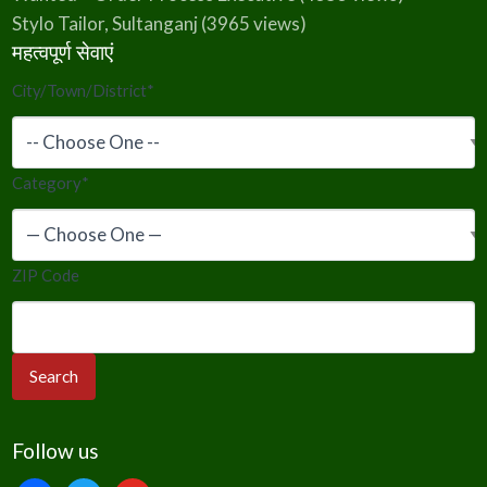
Stylo Tailor, Sultanganj
(3965 views)
महत्वपूर्ण सेवाएं
City/Town/District
*
Category
*
ZIP Code
Follow us