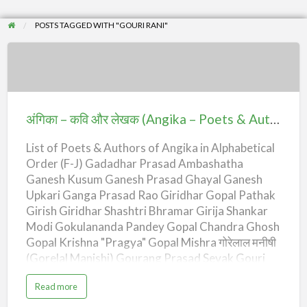
POSTS TAGGED WITH "GOURI RANI"
अंगिका
–
कवि
अंगिका – कवि और लेखक (Angika – Poets & Authors) – F-J
और
List of Poets & Authors of Angika in Alphabetical
लेखक
Order (F-J) Gadadhar Prasad Ambashatha
(Angika
Ganesh Kusum Ganesh Prasad Ghayal Ganesh
–
Upkari Ganga Prasad Rao Giridhar Gopal Pathak
Poets
Girish Giridhar Shashtri Bhramar Girija Shankar
&
Modi Gokulananda Pandey Gopal Chandra Ghosh
Authors)
Gopal Krishna "Pragya" Gopal Mishra गोरेलाल मनीषी
(Gorelal Manishi) Gourang Prasad Sevak Gouri
–
Rani Gouri Shankar Tiwari Guresh Mohan Ghosh
F-
a
Read more
Saral Gyanam Bhardwaj Gyandev Pandey Haldar
b
J
o
Choudhary "Deen" Hans Kumar Tiwari Harihar