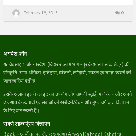
u
t
Choudhary Vikal Harinarayan Singh हीरा प्रसाद
अं
February 19, 2015
0
गि
"हरेंद्र" (Heera Prasad "Harendra") Hiralal Jha Hem
का
Indramohan Thakur Indubala Indubala Suman
–
क
Indubhushan Mishra "Devendu" Indushekhar
वि
औ
Pandey Iraa Smriti Jagdish Mishra Jagdish Pathak
र
ले
Madhukar Jagdish Shashtri Kaviraj
ख
क
Jagdishnarayan Verma Jagganath Prasad
(
अंगदेश.कॉम
A
Chaturvedi Jaiprakash Mahto Janardan Janardan
n
g
Roy Janardan Yadav Janmejya Mishra Jayant
यह वेबसाइट ‘अंग-प्रदेश’ (बिहार राज्य में भागलपुर के आसपास के क्षेत्र) की
i
k
Choudhary Jayant Kum…
a
संस्कृति, भाषा अंगिका, इतिहास, व्यंजनों, त्योहारों, पर्यटन एवं ताज़ा ख़बरों की
–
P
जानकारियां देती है।
o
e
t
s
इसके अलावा इस वेबसाइट का उपयोग लोग अपनी पढ़ाई, मनोरंजन और अपने
&
A
व्यवसाय के उत्पादों एवं सेवाओं को खरीदने/बेचने और मुफ्त वर्गीकृत विज्ञापन
u
t
के लिए कर सकते हैं।
h
o
r
s
सबसे लोकप्रिय विज्ञापन
)
–
F
Book – आर्यो का मूल क्षेत्र: अंगदेश (Aryon Ka Mool Kshetra: