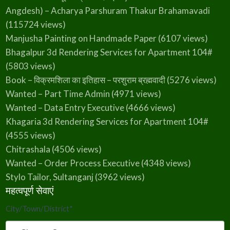
-
J
Angdesh) – Acharya Parshuram Thakur Brahamavadi
(115724 views)
Manjusha Painting on Handmade Paper
(6107 views)
Bhagalpur 3d Rendering Services for Apartment 104#
(5803 views)
Book – विक्रमशिला का इतिहास – परशुराम ब्रह्मवादी
(5276 views)
Wanted – Part Time Admin
(4971 views)
Wanted – Data Entry Executive
(4666 views)
Khagaria 3d Rendering Services for Apartment 104#
(4555 views)
Chitrashala
(4506 views)
Wanted – Order Process Executive
(4348 views)
Stylo Tailor, Sultanganj
(3962 views)
महत्वपूर्ण सेवाएं
City/Town/District
*