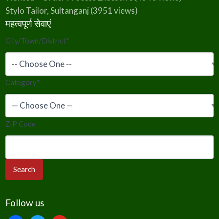
Stylo Tailor, Sultanganj
(3951 views)
महत्वपूर्ण सेवाएं
City/Town/District
*
Category
*
ZIP Code
Follow us