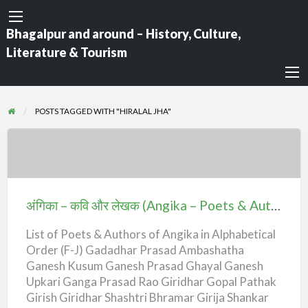
Bhagalpur and around – History, Culture,
Literature & Tourism
POSTS TAGGED WITH "HIRALAL JHA"
अंगिका
–
कवि
अंगिका – कवि और लेखक (Angika – Poets & Authors) – F-J
और
List of Poets & Authors of Angika in Alphabetical
लेखक
Order (F-J) Gadadhar Prasad Ambashatha
(Angika
Ganesh Kusum Ganesh Prasad Ghayal Ganesh
–
Upkari Ganga Prasad Rao Giridhar Gopal Pathak
Poets
Girish Giridhar Shashtri Bhramar Girija Shankar