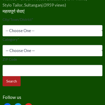
Stylo Tailor, Sultanganj
(3959 views)
महत्वपूर्ण सेवाएं
City/Town/District
*
Category
*
ZIP Code
Follow us