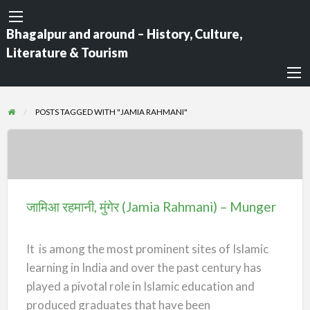
Bhagalpur and around – History, Culture,
Literature & Tourism
POSTS TAGGED WITH "JAMIA RAHMANI"
जामिआ
रहमानी,
मुंगेर
जामिआ रहमानी, मुंगेर (Jamia Rahmani) – Munger
(Jamia
Rahmani)
It is among the most prominent sites of Islamic
–
learning in India and over the past century has
Munger
played a pivotal role in Islamic education and
produced graduates that have been