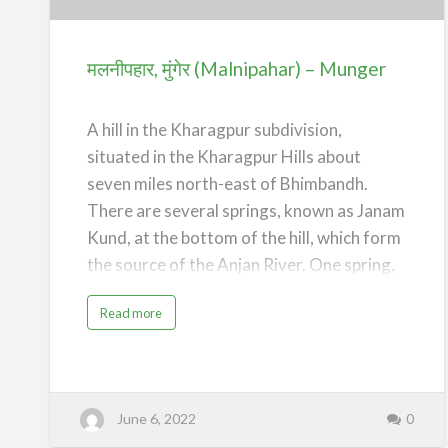
–
Munger
मलनीपहार, मुंगेर (Malnipahar) – Munger
A hill in the Kharagpur subdivision,
situated in the Kharagpur Hills about
seven miles north-east of Bhimbandh.
There are several springs, known as Janam
Kund, at the bottom of the hill, which form
the source of the Anjan River. One spring,
which issues at all seasons of the year
a
Read more
directly from a crevice in the rock, is
b
o
apparently that of which the temperature
u
t
was tested by Buchanan in 1811.
म
ल
नी
Mr.V.H.Jackson, making tests at different
प
June 6, 2022
0
हा
seasons, has found that its temperature
र
,