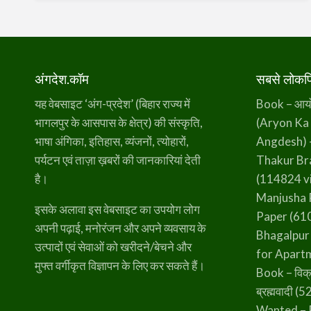
varies from 147.2` to 149`.
मुं
गे
र
(
/*! elementor - v3.20.0 - 20-03-2024 */
M
a
.elementor-widget-divider{--divider-
l
border-style:none;--divider-border-
n
i
अंगदेश.कॉम
सबसे लोकप्र
width:1px;--divider-color:#0c0d0e;--
p
a
divider-icon-size:20px;--divider-element-
h
यह वेबसाइट ‘अंग-प्रदेश’ (बिहार राज्य में
Book – आर्यो 
a
spacing:10px;--divider-pattern-
r
भागलपुर के आसपास के क्षेत्र) की संस्कृति,
(Aryon Ka
)
height:24px;--divider-pattern-size:20px;--
–
M
भाषा अंगिका, इतिहास, व्यंजनों, त्योहारों,
Angdesh) 
divider-pattern-url:none;--divider-
u
n
पर्यटन एवं ताज़ा ख़बरों की जानकारियां देती
Thakur B
pattern-repeat:repeat-x}.elementor-
g
e
widget-divider .elementor-
है।
(114824 v
r
divider{display:flex}.elementor-widget-
Manjusha 
divider .elementor-divider__text{font-
इसके अलावा इस वेबसाइट का उपयोग लोग
Paper
(610
size:15px;line-height:1;ma…
अपनी पढ़ाई, मनोरंजन और अपने व्यवसाय के
Bhagalpur
उत्पादों एवं सेवाओं को खरीदने/बेचने और
for Apart
मुफ्त वर्गीकृत विज्ञापन के लिए कर सकते हैं।
Book – विक्
ब्रह्मवादी
(52
Wanted – 