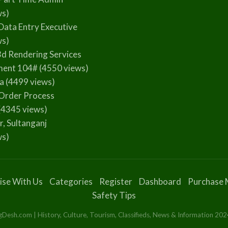
ws)
Data Entry Executive
ws)
3d Rendering Services
ment 104#
(4550 views)
la
(4499 views)
Order Process
(4345 views)
r, Sultanganj
ws)
ise With Us
Categories
Register
Dashboard
Purchase 
Safety Tips
esh.com | History, Culture, Tourism, Classifieds, News & Information 2024