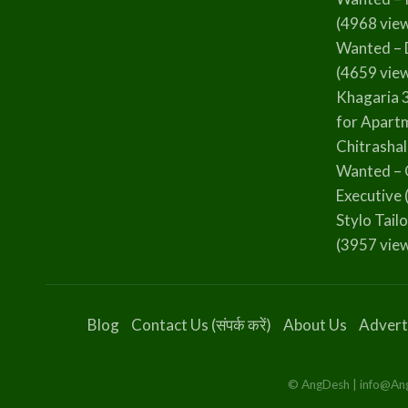
(4968 vie
Wanted – 
(4659 vie
Khagaria 
for Apart
Chitrasha
Wanted – 
Executive
Stylo Tailo
(3957 vie
Blog
Contact Us (संपर्क करें)
About Us
Advert
© AngDesh | info@AngD