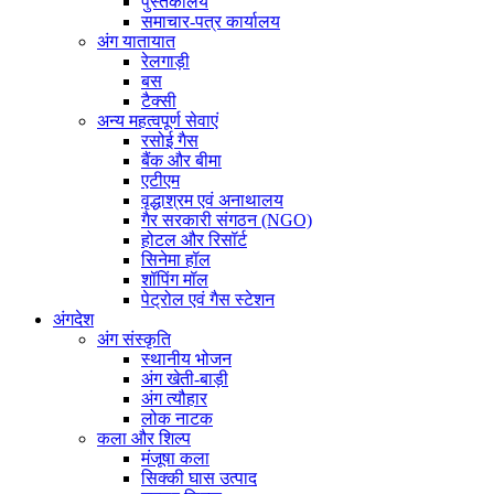
पुस्तकालय
समाचार-पत्र कार्यालय
अंग यातायात
रेलगाड़ी
बस
टैक्सी
अन्य महत्वपूर्ण सेवाएं
रसोई गैस
बैंक और बीमा
एटीएम
वृद्धाश्रम एवं अनाथालय
गैर सरकारी संगठन (NGO)
होटल और रिसॉर्ट
सिनेमा हॉल
शॉपिंग मॉल
पेट्रोल एवं गैस स्टेशन
अंगदेश
अंग संस्कृति
स्थानीय भोजन
अंग खेती-बाड़ी
अंग त्यौहार
लोक नाटक
कला और शिल्प
मंजूषा कला
सिक्की घास उत्पाद