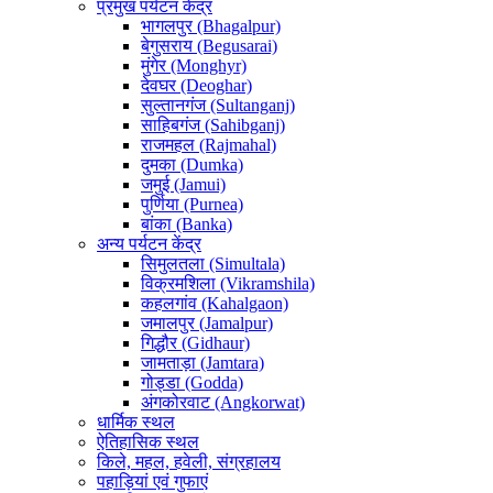
प्रमुख पर्यटन केंद्र
भागलपुर (Bhagalpur)
बेगुसराय (Begusarai)
मुंगेर (Monghyr)
देवघर (Deoghar)
सुल्तानगंज (Sultanganj)
साहिबगंज (Sahibganj)
राजमहल (Rajmahal)
दुमका (Dumka)
जमुई (Jamui)
पुर्णिया (Purnea)
बांका (Banka)
अन्य पर्यटन केंद्र
सिमुलतला (Simultala)
विक्रमशिला (Vikramshila)
कहलगांव (Kahalgaon)
जमालपुर (Jamalpur)
गिद्धौर (Gidhaur)
जामताड़ा (Jamtara)
गोड्डा (Godda)
अंगकोरवाट (Angkorwat)
धार्मिक स्थल
ऐतिहासिक स्थल
किले, महल, हवेली, संग्रहालय
पहाड़ियां एवं गुफाएं