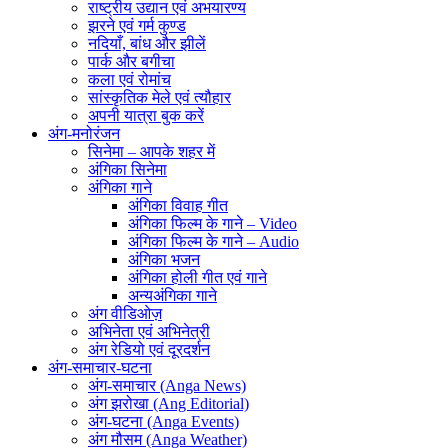
राष्ट्रीय उद्यान एवं अभयारण्य
झरने एवं गर्म कुण्ड
नदियाँ, बांध और झीलें
पार्क और बगीचा
कला एवं रोमांच
सांस्कृतिक मेले एवं त्यौहार
अपनी यात्रा बुक करें
अंग-मनोरंजन
सिनेमा – आपके शहर में
अंगिका सिनेमा
अंगिका गाने
अंगिका विवाह गीत
अंगिका फिल्म के गाने – Video
अंगिका फिल्म के गाने – Audio
अंगिका भजन
अंगिका होली गीत एवं गाने
अन्यअंगिका गाने
अंग वीडिओज़
अभिनेता एवं अभिनेत्री
अंग रेडियो एवं दूरदर्शन
अंग-समाचार-घटना
अंग-समाचार (Anga News)
अंग झरोखा (Ang Editorial)
अंग-घटना (Anga Events)
अंग मौसम (Anga Weather)