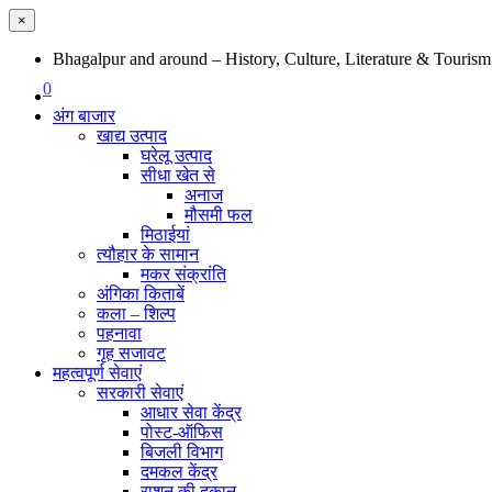
×
Bhagalpur and around – History, Culture, Literature & Tourism
0
अंग बाजार
खाद्य उत्पाद
घरेलू उत्पाद
सीधा खेत से
अनाज
मौसमी फल
मिठाईयां
त्यौहार के सामान
मकर संक्रांति
अंगिका किताबें
कला – शिल्प
पहनावा
गृह सजावट
महत्वपूर्ण सेवाएं
सरकारी सेवाएं
आधार सेवा केंद्र
पोस्ट-ऑफिस
बिजली विभाग
दमकल केंद्र
राशन की दुकान