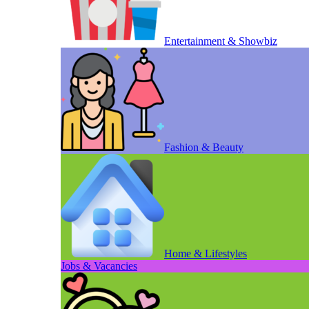
Entertainment & Showbiz
Fashion & Beauty
Home & Lifestyles
Jobs & Vacancies