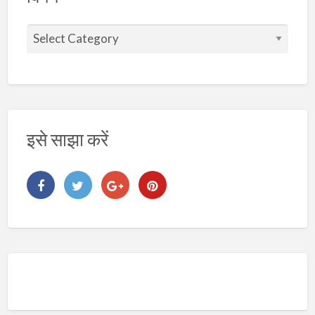
वि
ष
य
इसे साझा करें