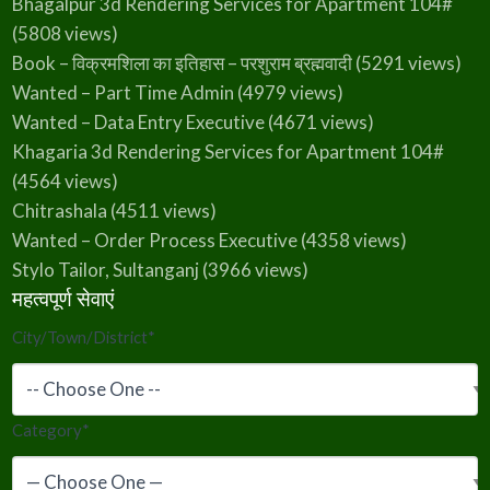
Bhagalpur 3d Rendering Services for Apartment 104#
(5808 views)
Book – विक्रमशिला का इतिहास – परशुराम ब्रह्मवादी
(5291 views)
Wanted – Part Time Admin
(4979 views)
Wanted – Data Entry Executive
(4671 views)
Khagaria 3d Rendering Services for Apartment 104#
(4564 views)
Chitrashala
(4511 views)
Wanted – Order Process Executive
(4358 views)
Stylo Tailor, Sultanganj
(3966 views)
महत्वपूर्ण सेवाएं
City/Town/District
*
Category
*