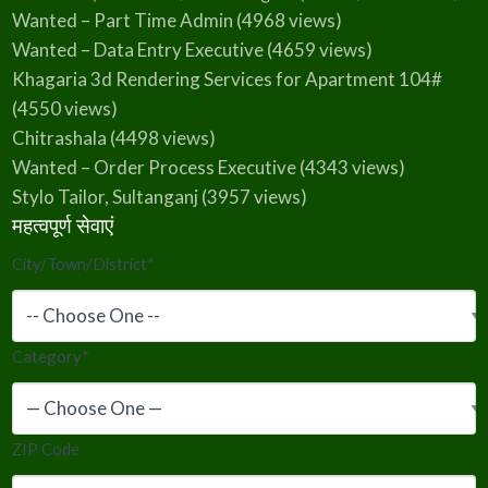
Wanted – Part Time Admin
(4968 views)
Wanted – Data Entry Executive
(4659 views)
Khagaria 3d Rendering Services for Apartment 104#
(4550 views)
Chitrashala
(4498 views)
Wanted – Order Process Executive
(4343 views)
Stylo Tailor, Sultanganj
(3957 views)
महत्वपूर्ण सेवाएं
City/Town/District
*
Category
*
ZIP Code