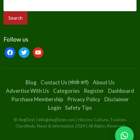
Follow us
facebook
twitter
youtube
Blog
Contact Us (संपर्क करें)
About Us
Advertise With Us
Categories
Register
Dashboard
Purchase Membership
Privacy Policy
Disclaimer
Login
Safety Tips
© AngDesh | info@AngDesh.com | History, Culture, Tourism,
Classifieds, News & Information 2024 | All Rights Reserved