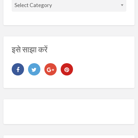
वि
ष
य
इसे साझा करें