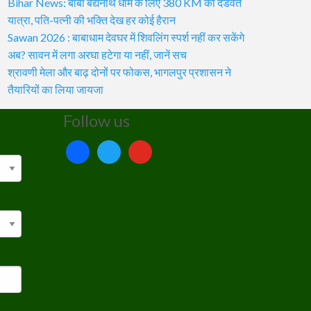
Bihar News: बाबा बैद्यनाथ धाम के लिए 380 KM की दंडवत
यात्रा, पति-पत्नी की भक्ति देख हर कोई हैरान
Sawan 2026 : बाबाधाम देवघर में शिवलिंग स्पर्श नहीं कर सकेंगे
अब? सावन में लगा अरघा हटेगा या नहीं, जानें सच
श्रावणी मेला और बाढ़ दोनों पर फोकस, भागलपुर प्रशासन ने
तैयारियों का लिया जायजा
Follow us
facebook
twitter
youtube