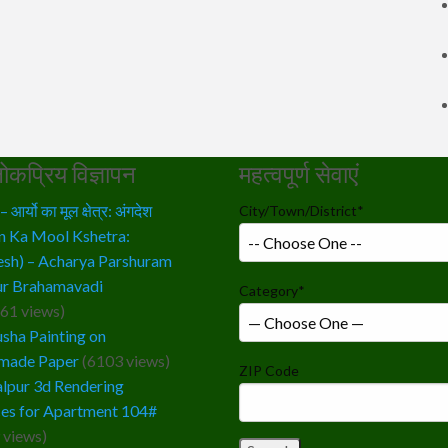
ोकप्रिय विज्ञापन
महत्वपूर्ण सेवाएं
आर्यो का मूल क्षेत्र: अंगदेश
City/Town/District
*
n Ka Mool Kshetra:
sh) – Acharya Parshuram
r Brahamavadi
Category
*
61 views)
sha Painting on
made Paper
(6103 views)
ZIP Code
lpur 3d Rendering
ces for Apartment 104#
 views)