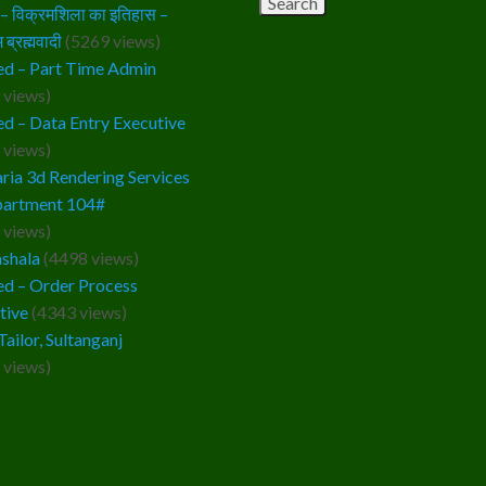
 विक्रमशिला का इतिहास –
 ब्रह्मवादी
(5269 views)
d – Part Time Admin
 views)
d – Data Entry Executive
 views)
ria 3d Rendering Services
partment 104#
 views)
ashala
(4498 views)
d – Order Process
tive
(4343 views)
Tailor, Sultanganj
 views)