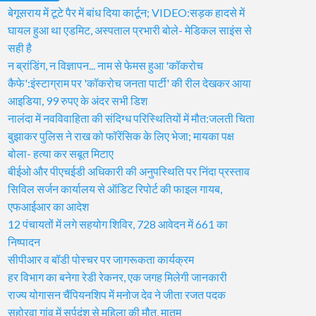
बेगूसराय में टूटे पैर में बांध दिया कार्टून; VIDEO:सड़क हादसे में
घायल हुआ था एडमिट, अस्पताल प्रभारी बोले- मेडिकल साइंस से
सही है
न ब्रांडिंग, न विज्ञापन... नाम से फेमस हुआ 'कॉकरोच
कैफे':इंस्टाग्राम पर 'कॉकरोच जनता पार्टी' की रील देखकर आया
आइडिया, 99 रुपए के अंदर सभी डिश
नालंदा में नवविवाहिता की संदिग्ध परिस्थितियों में मौत:जलती चिता
बुझाकर पुलिस ने राख को फॉरेंसिक के लिए भेजा; मायका पक्ष
बोला- हत्या कर सबूत मिटाए
बीईओ और पीएचईडी अधिकारी की अनुपस्थिति पर निंदा प्रस्ताव
सिविल सर्जन कार्यालय से ऑडिट रिपोर्ट की फाइल गायब,
एफआईआर का आदेश
12 पंचायतों में लगे सहयोग शिविर, 728 आवेदन में 661 का
निष्पादन
सीपीआर व बॉडी पोस्चर पर जागरूकता कार्यक्रम
हर विभाग का बनेगा रेडी रेकनर, एक जगह मिलेगी जानकारी
राज्य योगासन चैंपियनशिप में मनोज देव ने जीता रजत पदक
सहोरवा गांव में सर्पदंश से महिला की मौत, मातम