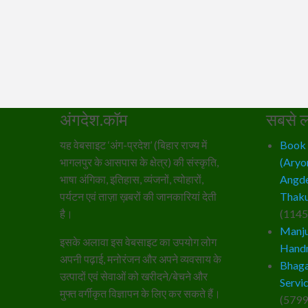
अंगदेश.कॉम
सबसे ल
यह वेबसाइट ‘अंग-प्रदेश’ (बिहार राज्य में
Book – 
भागलपुर के आसपास के क्षेत्र) की संस्कृति,
(Aryo
भाषा अंगिका, इतिहास, व्यंजनों, त्योहारों,
Angde
पर्यटन एवं ताज़ा ख़बरों की जानकारियां देती
Thaku
है।
(1145
Manju
इसके अलावा इस वेबसाइट का उपयोग लोग
Hand
अपनी पढ़ाई, मनोरंजन और अपने व्यवसाय के
Bhaga
उत्पादों एवं सेवाओं को खरीदने/बेचने और
Servi
मुफ्त वर्गीकृत विज्ञापन के लिए कर सकते हैं।
(5799