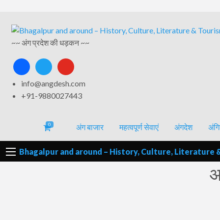
अंगिका-
अंग-
अंग-
अंग-
वर्गीकृत
भाषा एवं
समाचार-
~~ अंग प्रदेश की धड़कन ~~
पर्यटन
मनोरंजन
विज्ञापन
साहित्य
घटना
facebook
twitter
youtube
info@angdesh.com
+91-9880027443
0
अंग बाजार
महत्वपूर्ण सेवाएं
अंगदेश
अंगि
Bhagalpur and around – History, Culture, Literature 
आ