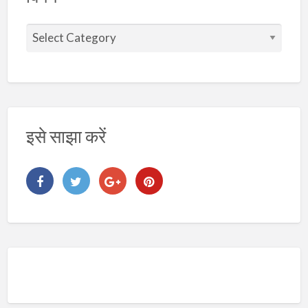
वि
ष
य
इसे साझा करें