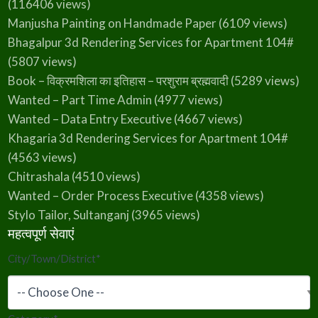
(116406 views)
Manjusha Painting on Handmade Paper
(6109 views)
Bhagalpur 3d Rendering Services for Apartment 104#
(5807 views)
Book – विक्रमशिला का इतिहास – परशुराम ब्रह्मवादी
(5289 views)
Wanted – Part Time Admin
(4977 views)
Wanted – Data Entry Executive
(4667 views)
Khagaria 3d Rendering Services for Apartment 104#
(4563 views)
Chitrashala
(4510 views)
Wanted – Order Process Executive
(4358 views)
Stylo Tailor, Sultanganj
(3965 views)
महत्वपूर्ण सेवाएं
City/Town/District
*