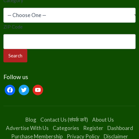
Category
*
ZIP Code
Follow us
facebook
twitter
youtube
Blog
Contact Us (संपर्क करें)
About Us
Advertise With Us
Categories
Register
Dashboard
Purchase Membership
Privacy Policy
Disclaimer