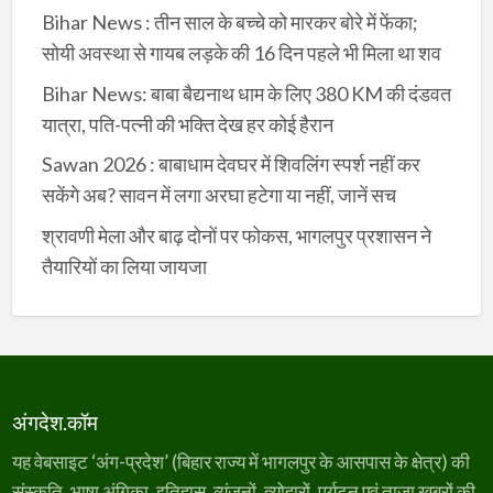
Bihar News : तीन साल के बच्चे को मारकर बोरे में फेंका;
सोयी अवस्था से गायब लड़के की 16 दिन पहले भी मिला था शव
Bihar News: बाबा बैद्यनाथ धाम के लिए 380 KM की दंडवत
यात्रा, पति-पत्नी की भक्ति देख हर कोई हैरान
Sawan 2026 : बाबाधाम देवघर में शिवलिंग स्पर्श नहीं कर
सकेंगे अब? सावन में लगा अरघा हटेगा या नहीं, जानें सच
श्रावणी मेला और बाढ़ दोनों पर फोकस, भागलपुर प्रशासन ने
तैयारियों का लिया जायजा
अंगदेश.कॉम
यह वेबसाइट ‘अंग-प्रदेश’ (बिहार राज्य में भागलपुर के आसपास के क्षेत्र) की
संस्कृति, भाषा अंगिका, इतिहास, व्यंजनों, त्योहारों, पर्यटन एवं ताज़ा ख़बरों की