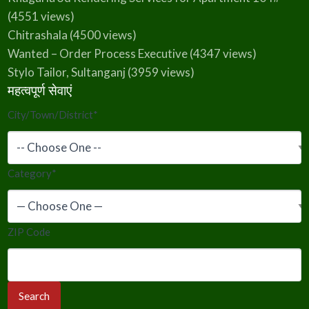
(4551 views)
Chitrashala
(4500 views)
Wanted – Order Process Executive
(4347 views)
Stylo Tailor, Sultanganj
(3959 views)
महत्वपूर्ण सेवाएं
City/Town/District
*
Category
*
ZIP Code