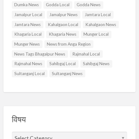
Dumka News
Godda Local
Godda News
Jamalpur Local
Jamalpur News
Jamtara Local
Jamtara News
Kahalgaon Local
Kahalgaon News
Khagaria Local
Khagaria News
Munger Local
Munger News
News from Anga Region
News Tags Bhagalpur News
Rajmahal Local
Rajmahal News
Sahibgaj Local
Sahibgaj News
Sultanganj Local
Sultanganj News
विषय
वि