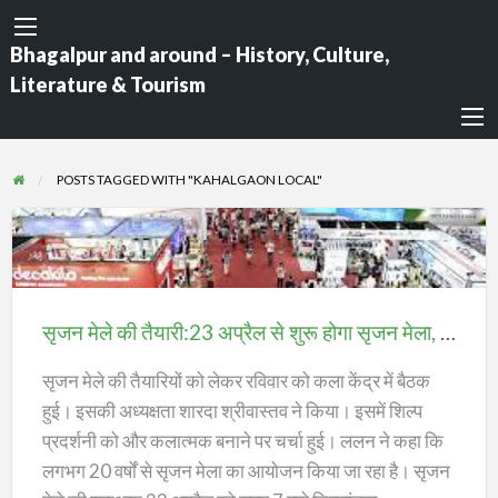
Bhagalpur and around – History, Culture,
Literature & Tourism
POSTS TAGGED WITH "KAHALGAON LOCAL"
सृजन
मेले
की
सृजन मेले की तैयारी:23 अप्रैल से शुरू होगा सृजन मेला, कलाकार दिखाएंगे प्रतिभा;
तैयारी:23
अप्रैल
सृजन मेले की तैयारियों को लेकर रविवार को कला केंद्र में बैठक
से
हुई। इसकी अध्यक्षता शारदा श्रीवास्तव ने किया। इसमें शिल्प
शुरू
प्रदर्शनी को और कलात्मक बनाने पर चर्चा हुई। ललन ने कहा कि
होगा
लगभग 20 वर्षों से सृजन मेला का आयोजन किया जा रहा है। सृजन