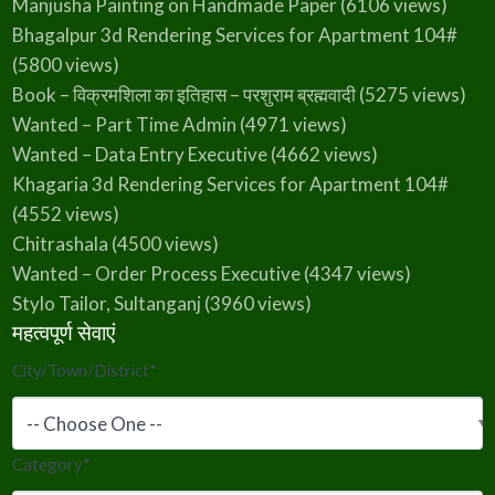
Manjusha Painting on Handmade Paper
(6106 views)
ई
अ
ल
Bhagalpur 3d Rendering Services for Apartment 104#
ख
;
(5800 views)
Book – विक्रमशिला का इतिहास – परशुराम ब्रह्मवादी
(5275 views)
Wanted – Part Time Admin
(4971 views)
Wanted – Data Entry Executive
(4662 views)
Khagaria 3d Rendering Services for Apartment 104#
(4552 views)
Chitrashala
(4500 views)
Wanted – Order Process Executive
(4347 views)
Stylo Tailor, Sultanganj
(3960 views)
महत्वपूर्ण सेवाएं
City/Town/District
*
Category
*