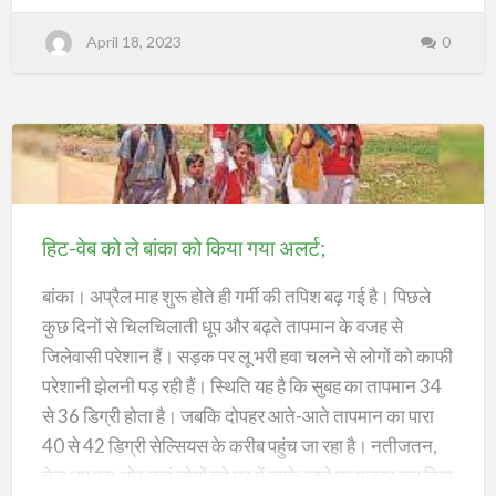
u
गेहूं
t
सर्जन को लू व गर्मी से प्रभावित लाेगाें के लिए मानक संचालन
डी
की
April 18, 2023
0
ए
म
प्रक्रिया के अनुसार आवश्यक चिकित्सीय संसाधन उपलब्ध कराने
खरीद;
ने
वि
काे कहा।
भि
न्न
यो
ज
पंचायत सरकार भवन के लिए भूमि उपलब्ध कराएं
ना
ओं
हिट-
की
पंचायत स्तर पर संचालित लोक सेवा केंद्र में आरटीपीएस संबंधित
स
मी
वेब
आवेदन की समीक्षा में कई प्रखंडों में आवेदनाें की संख्या कम पाई
क्षा
की
को
:
गई। इसे बढ़ाने पर जाेर दिया गया। सभी बीडीओ को लोक सेवा
हिट-वेब को ले बांका को किया गया अलर्ट;
2
ले
0
केंद्र के नियमित निरीक्षण,समीक्षा और सुधारात्मक कार्रवाई का
अ
बांका
बांका। अप्रैल माह शुरू होते ही गर्मी की तपिश बढ़ गई है। पिछले
प्रै
निर्देश दिया गया। सभी अंचलों को ऑनलाइन दाखिल ख…
ल
से
को
कुछ दिनों से चिलचिलाती धूप और बढ़ते तापमान के वजह से
जि
ले
किया
जिलेवासी परेशान हैं। सड़क पर लू भरी हवा चलने से लोगों को काफी
में
शु
गया
परेशानी झेलनी पड़ रही हैं। स्थिति यह है कि सुबह का तापमान 34
रू
हो
अलर्ट;
से 36 डिग्री होता है। जबकि दोपहर आते-आते तापमान का पारा
गी
गे
हूं
40 से 42 डिग्री सेल्सियस के करीब पहुंच जा रहा है। नतीजतन,
की
ख
तेज धूप एक ओर जहां लोगों को घर में दुबके रहने पर मजबूर कर दिया
री
द