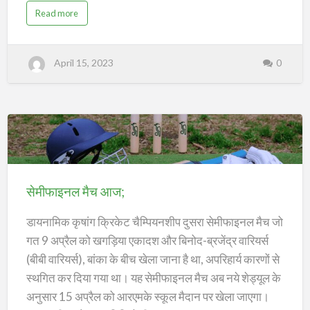
है। वहीं दूसरी ओर कामकाज करने वाले लोग घर से निकलने तो है,
;
a
Read more
b
लेकिन चिलचिलाती धूप से राहत पाने के लिए पूरे शरीर पर कपड़े ढके
o
u
होते है। शुक्रवार को अधिकतम तापमान 42 डिग्री, जबकि
t
हि
न्यूनतम तापमान 26 डिग्री सैल्सियस दर्ज किया गया है। इधर,
April 15, 2023
0
ट
-
बढ़ते तापमान व हिट-वेब को देखते हुए जिला प्रशासन ने कई
वे
ब
को
आवश्यक दिशा-निर्देश जारी किये है। जिला प्रशासन ने आपदा
ले
बां
विभाग के साथ-साथ स्वास्थ्य विभाग को अलर्ट व सजग रहने की बात
का
को
कही है।
कि
सेमीफाइनल
या
ग
या
मैच
अ
ल
आज;
र्ट
सेमीफाइनल मैच आज;
;
डायनामिक कृषांग क्रिकेट चैम्पियनशीप दुसरा सेमीफाइनल मैच जो
गत 9 अप्रैल को खगड़िया एकादश और बिनोद-ब्रजेंद्र वारियर्स
(बीबी वारियर्स), बांका के बीच खेला जाना है था, अपरिहार्य कारणों से
स्थगित कर दिया गया था। यह सेमीफाइनल मैच अब नये शेड्यूल के
अनुसार 15 अप्रैल को आरएमके स्कूल मैदान पर खेला जाएगा।