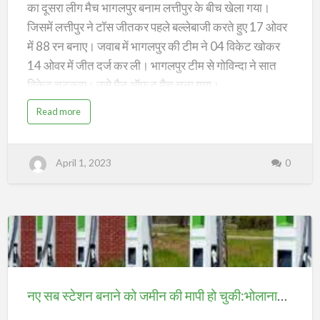
;
का दूसरा लीग मैच भागलपुर बनाम लत्तीपुर के बीच खेला गया।
जिसमें लत्तीपुर ने टॉस जीतकर पहले बल्लेबाजी करते हुए 17 ओवर
में 88 रन बनाए। जवाब में भागलपुर की टीम ने 04 विकेट खोकर
14 ओवर में जीत दर्ज कर ली। भागलपुर टीम से गोविन्दा ने सात
विकेट चटकाए। उसे मैन ऑफ द मैच चुना गया।
a
Read more
b
o
u
t
भा
April 1, 2023
0
ग
ल
पु
र
ने
ल
त्ती
पु
र
को
नए
ह
रा
या
सब
;
स्टेशन
नए सब स्टेशन बनाने को जमीन की मापी हो चुकी:भोलानाथ पुल के पास बनेगा शहर का पहला ईवी चार्जिंग प्वाइंट, 4 माह में मिलेगी सुविधा;
बनाने