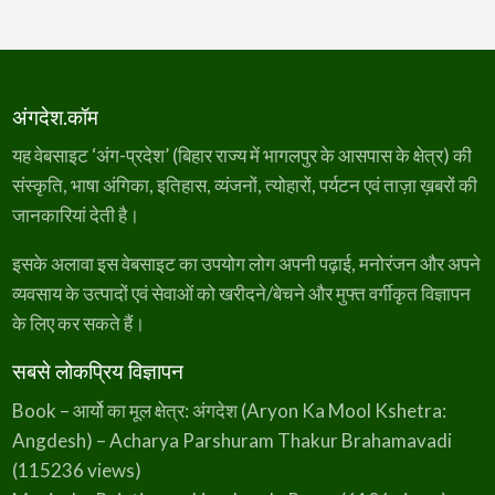
प्ट
डाॅ. राजीव सिन्हा, डाॅ. आरपी जायसवाल, डाॅ. एके सिन्हा, डाॅ. मनीष
मि
र
ले
की
गी
कुमार, डाॅ. विनय झा, जीजाह हुसैन अंसारी समेत अन्य माैजूद रहे।
ओ
सु
र
वि
से
धा
नि
;
का
अंगदेश.कॉम
ली
ग
ई
रै
यह वेबसाइट ‘अंग-प्रदेश’ (बिहार राज्य में भागलपुर के आसपास के क्षेत्र) की
ली
:
संस्कृति, भाषा अंगिका, इतिहास, व्यंजनों, त्योहारों, पर्यटन एवं ताज़ा ख़बरों की
सा
इ
जानकारियां देती है।
कि
ल
च
ला
इसके अलावा इस वेबसाइट का उपयोग लोग अपनी पढ़ाई, मनोरंजन और अपने
डॉ
क्ट
व्यवसाय के उत्पादों एवं सेवाओं को खरीदने/बेचने और मुफ्त वर्गीकृत विज्ञापन
रों
ने
के लिए कर सकते हैं।
फि
ट
ने
स
सबसे लोकप्रिय विज्ञापन
का
दि
या
Book – आर्यो का मूल क्षेत्र: अंगदेश (Aryon Ka Mool Kshetra:
सं
दे
Angdesh) – Acharya Parshuram Thakur Brahamavadi
श
,
(115236 views)
ज
गा