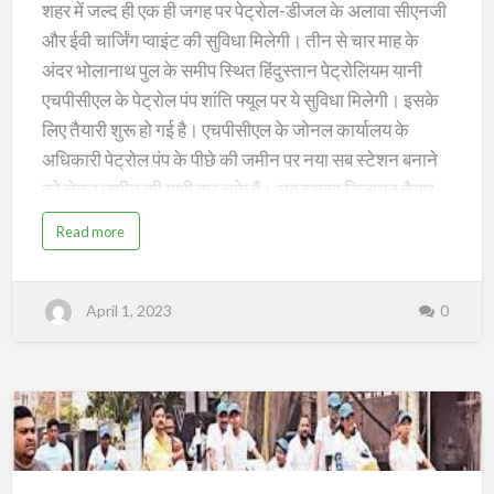
को
शहर में जल्द ही एक ही जगह पर पेट्राेल-डीजल के अलावा सीएनजी
जमीन
और ईवी चार्जिंग प्वाइंट की सुविधा मिलेगी। तीन से चार माह के
की
अंदर भोलानाथ पुल के समीप स्थित हिंदुस्तान पेट्राेलियम यानी
मापी
एचपीसीएल के पेट्राेल पंप शांति फ्यूल पर ये सुविधा मिलेगी। इसके
हो
लिए तैयारी शुरू हाे गई है। एचपीसीएल के जोनल कार्यालय के
चुकी:भोलानाथ
अधिकारी पेट्राेल पंप के पीछे की जमीन पर नया सब स्टेशन बनाने
पुल
को लेकर जमीन की मापी कर चुके हैं। अब इसका डिजायन तैयार
के
किया जा रहा है। यह शहर का पहला सीएनजी फिलिंग स्टेशन व ईवी
a
Read more
b
पास
चार्जिंग प्वाइंट हाेगा। एचपीसीएल के एरिया मैनेजर त्रिदेव घोष ने
o
u
बनेगा
बताया कि सीएनजी फिलिंग स्टेशन और ईवी चार्जिंग प्वाइंट को
t
न
शहर
लेकर सभी तैयारी पूरी कर ली गई है।
April 1, 2023
0
ए
स
का
ब
स्टे
जल्द ही सभी मशीनें लग जाएंगी। लखीसराय में इंडियन ऑयल ने
श
पहला
न
सीएनजी फ्यूल सेंटर बनाया है। वहीं से टैंकर के माध्यम से यहां पर
ब
ईवी
ना
सीएनजी लाई जाएगी। शांति फ्यूल सेंटर के मैनेजर भोला कुमार ने
ने
चार्जिंग
को
एसएसडीआई
ज
बताया कि वर्तमान पेट्राेल पंप का पीछे तक विस्तार हाेगा। पूरे फ्यूल
प्वाइंट,
मी
न
बिहार
सेंटर काे अत्याधुनिक लुक दिया जाएगा। डीजल, पेट्रोल, सीएनजी
की
4