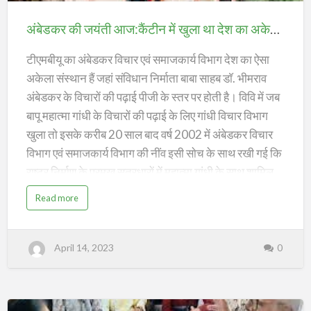
की
डिमांड आयी है। प्रशिक्षण कार्यक्र…
ज
र्म
जयंती
नी
अंबेडकर की जयंती आज:कैंटीन में खुला था देश का अकेला अंबेडकर पीजी विभाग, गार्ड अब शिक्षक बन कर पढ़ा रहे;
से
आज:कैंटीन
आ
ई
में
टीएमबीयू का अंबेडकर विचार एवं समाजकार्य विभाग देश का ऐसा
है
इ
स
खुला
अकेला संस्थान हैं जहां संविधान निर्माता बाबा साहब डाॅ. भीमराव
की
डि
था
अंबेडकर के विचाराें की पढ़ाई पीजी के स्तर पर हाेती है। विवि में जब
मां
ड
देश
बापू महात्मा गांधी के विचाराें की पढ़ाई के लिए गांधी विचार विभाग
;
का
खुला ताे इसके करीब 20 साल बाद वर्ष 2002 में अंबेडकर विचार
अकेला
विभाग एवं समाजकार्य विभाग की नींव इसी साेच के साथ रखी गई कि
अंबेडकर
राष्ट्र निर्माण के प्रमुख सूत्रधाराें में महात्मा गांधी के साथ शामिल
पीजी
डाॅ. अंबेडकर के विचार और संविधान का प्रचार-प्रसार छात्राें तक
a
Read more
b
विभाग,
हाे। इसी विभाग में नाइट गार्ड की ड्यूटी करने वाले कमल किशाेर
o
u
गार्ड
मंडल अब शिक्षक बन कर यहीं पढ़ा रहे हैं।
t
अं
अब
April 14, 2023
0
बे
ड
लंबे समय तक इस विभाग के हेड रहे प्राे. विलक्षण रविदास ने कहा कि
शिक्षक
क
र
तत्कालीन वीसी डाॅ. राम आश्रय यादव काे जब इस विभाग काे
की
बन
ज
खाेलने का प्रस्ताव दिया गया ताे वह तुरंत तैयार हाे गए। फिर विभाग
यं
कर
ती