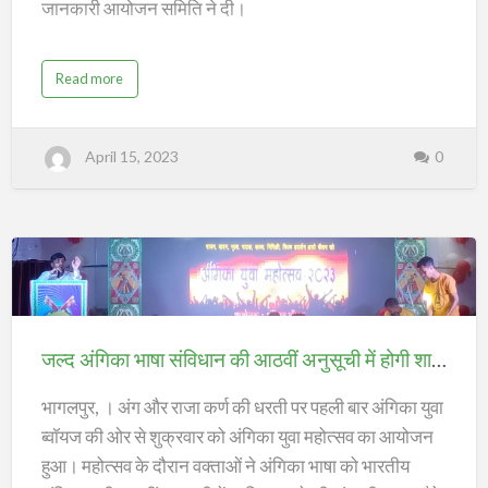
जानकारी आयोजन समिति ने दी।
a
Read more
b
o
u
t
से
April 15, 2023
0
मी
फा
इ
न
ल
मै
च
आ
ज
;
जल्द
अंगिका
भाषा
जल्द अंगिका भाषा संविधान की आठवीं अनुसूची में होगी शामिल;
संविधान
की
भागलपुर, । अंग और राजा कर्ण की धरती पर पहली बार अंगिका युवा
आठवीं
ब्वॉयज की ओर से शुक्रवार को अंगिका युवा महोत्सव का आयोजन
अनुसूची
हुआ। महोत्सव के दौरान वक्ताओं ने अंगिका भाषा को भारतीय