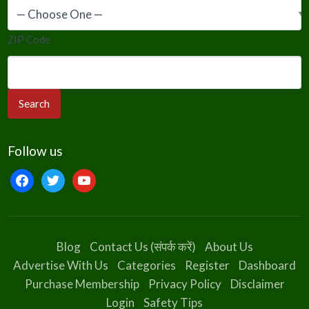
ZIP Code
Follow us
facebook
twitter
youtube
Blog
Contact Us (संपर्क करें)
About Us
Advertise With Us
Categories
Register
Dashboard
Purchase Membership
Privacy Policy
Disclaimer
Login
Safety Tips