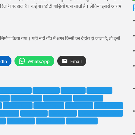
ी स्तिथि बदहाल है। कई बार छोटी गाड़ियों फंस जाती है। लेकिन इससे आराम
िर्माण किया गया। यही नहीं गाँव में अगर किसी का देहांत हो जाता है, तो इसी
edIn
WhatsApp
Email
a Language News
Angika News
Banka Local
Banka News
News
Bhagalpur Local
Deoghar Local
Deoghar News
Jamalpur Local
Jamalpur News
Jamtara Local
Jamtara News
aria News
Munger Local
Munger News
News from Anga Region
ws
Sahibgaj Local
Sahibgaj News
Sultanganj Local