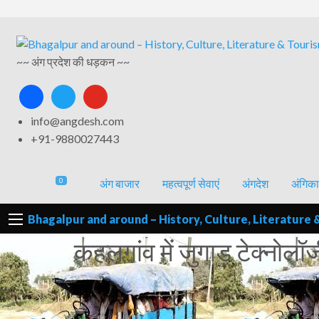
अंगिका-
अंग-
अंग-
अंग-
वर्गीकृत
भाषा एवं
समाचार-
~~ अंग प्रदेश की धड़कन ~~
पर्यटन
मनोरंजन
विज्ञापन
साहित्य
घटना
facebook
twitter
youtube
info@angdesh.com
+91-9880027443
0
अंग बाजार
महत्वपूर्ण सेवाएं
अंगदेश
अंगिका
Bhagalpur and around – History, Culture, Literature 
कहलगांव में जुगाड़ टेक्नोलॉ