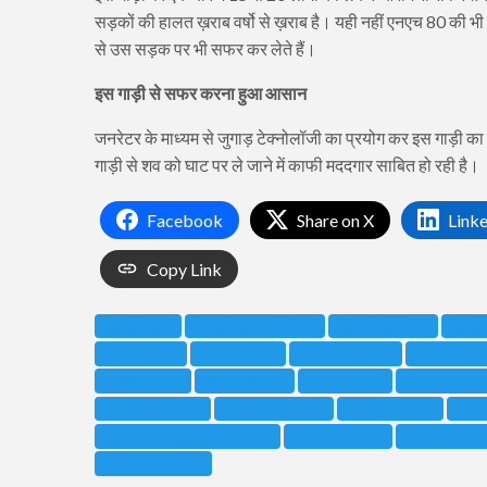
सड़कों की हालत ख़राब वर्षो से ख़राब है। यही नहीं एनएच 80 की भ
से उस सड़क पर भी सफर कर लेते हैं।
इस गाड़ी से सफर करना हुआ आसान
जनरेटर के माध्यम से जुगाड़ टेक्नोलॉजी का प्रयोग कर इस गाड़ी का न
गाड़ी से शव को घाट पर ले जाने में काफी मददगार साबित हो रही है।
Facebook
Share on X
Link
Copy Link
Anga News
Anga Pradesh News
Angdesh News
Angik
Baunsi Local
Baunsi News
Begusarai Local
Begusarai 
Dumka Local
Dumka News
Godda Local
Godda News
Kahalgaon Local
Kahalgaon News
Khagaria Local
Khag
News Tags Bhagalpur News
Rajmahal Local
Rajmahal Ne
Sultanganj News