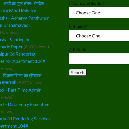
आर्यो का मूल क्षेत्र: अंगदेश
City/Town/District
*
n Ka Mool Kshetra:
sh) – Acharya Parshuram
r Brahamavadi
Category
*
00 views)
sha Painting on
made Paper
(6103 views)
ZIP Code
lpur 3d Rendering
ces for Apartment 104#
 views)
 विक्रमशिला का इतिहास –
 ब्रह्मवादी
(5270 views)
d – Part Time Admin
 views)
d – Data Entry Executive
 views)
ria 3d Rendering Services
partment 104#