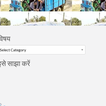
विषय
िषय
इसे साझा करें