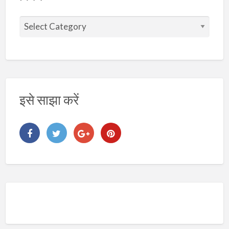
वि
ष
य
इसे साझा करें