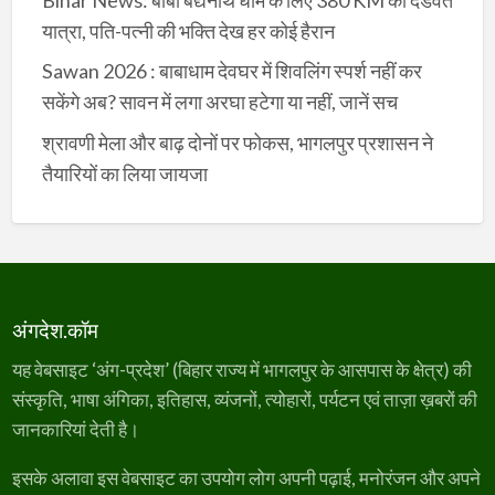
यात्रा, पति-पत्नी की भक्ति देख हर कोई हैरान
Sawan 2026 : बाबाधाम देवघर में शिवलिंग स्पर्श नहीं कर
सकेंगे अब? सावन में लगा अरघा हटेगा या नहीं, जानें सच
श्रावणी मेला और बाढ़ दोनों पर फोकस, भागलपुर प्रशासन ने
तैयारियों का लिया जायजा
अंगदेश.कॉम
यह वेबसाइट ‘अंग-प्रदेश’ (बिहार राज्य में भागलपुर के आसपास के क्षेत्र) की
संस्कृति, भाषा अंगिका, इतिहास, व्यंजनों, त्योहारों, पर्यटन एवं ताज़ा ख़बरों की
जानकारियां देती है।
इसके अलावा इस वेबसाइट का उपयोग लोग अपनी पढ़ाई, मनोरंजन और अपने