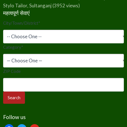
Stylo Tailor, Sultanganj
(3952 views)
महत्वपूर्ण सेवाएं
City/Town/District
*
Category
*
ZIP Code
Follow us