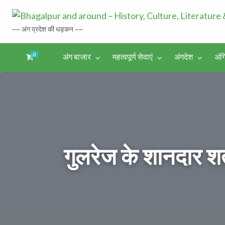
~~ अंग प्रदेश की धड़कन ~~
0
अंग बाजार
महत्वपूर्ण सेवाएं
अंगदेश
अंग
अंगिका-
अंग-
अंग-
अंग-
अंगदेश
भाषा एवं
समाचार-
पर्यटन
मनोरंजन
साहित्य
घटना
गुलरेज के शानदार शत