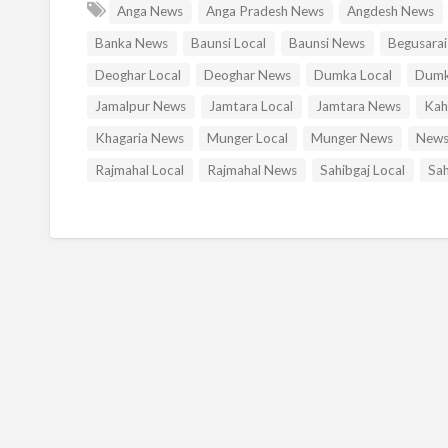
Anga News
Anga Pradesh News
Angdesh News
Banka News
Baunsi Local
Baunsi News
Begusarai
Deoghar Local
Deoghar News
Dumka Local
Dumk
Jamalpur News
Jamtara Local
Jamtara News
Kah
Khagaria News
Munger Local
Munger News
News
Rajmahal Local
Rajmahal News
Sahibgaj Local
Sah