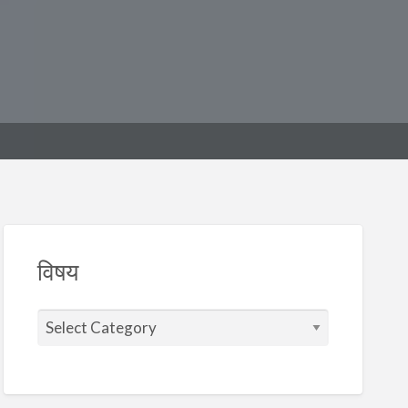
विषय
वि
ष
य