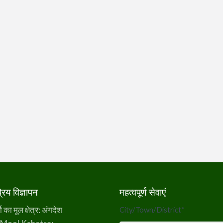
िय विज्ञापन
महत्वपूर्ण सेवाएं
का मूल क्षेत्र: अंगदेश
City/Town/District
*