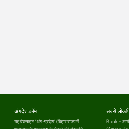
अंगदेश.कॉम
सबसे लोकप्र
यह वेबसाइट ‘अंग-प्रदेश’ (बिहार राज्य में
Book – आर्यो 