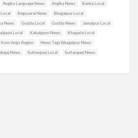
Angika Language News
Angika News
Banka Local
 Local
Begusarai News
Bhagalpur Local
a News
Godda Local
Godda News
Jamalpur Local
algaon Local
Kahalgaon News
Khagaria Local
 from Anga Region
News Tags Bhagalpur News
ibgaj News
Sultanganj Local
Sultanganj News