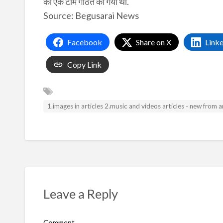
की एक टीम गठित की गयी थी.
Source: Begusarai News
Facebook
Share on X
Link
Copy Link
1.images in articles 2.music and videos articles - new from
Leave a Reply
Comment