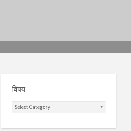
विषय
वि
ष
य