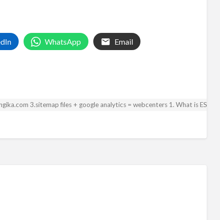
edIn
WhatsApp
Email
 angika.com 3.sitemap files + google analytics = webcenters 1. What is ESA? 