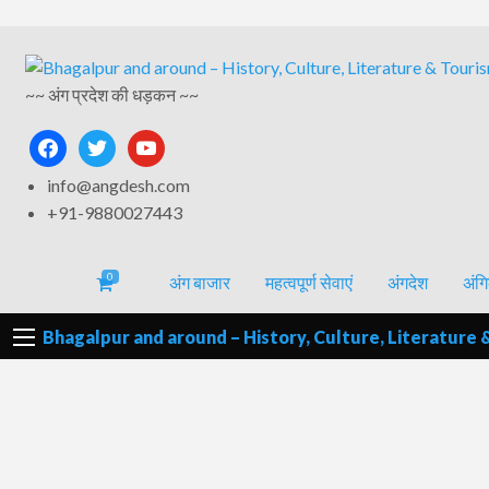
अंगिका-
अंग-
अंग-
अंग-
वर्गीकृत
भाषा एवं
समाचार-
~~ अंग प्रदेश की धड़कन ~~
पर्यटन
मनोरंजन
विज्ञापन
साहित्य
घटना
facebook
twitter
youtube
info@angdesh.com
+91-9880027443
0
अंग बाजार
महत्वपूर्ण सेवाएं
अंगदेश
अंगि
Bhagalpur and around – History, Culture, Literature 