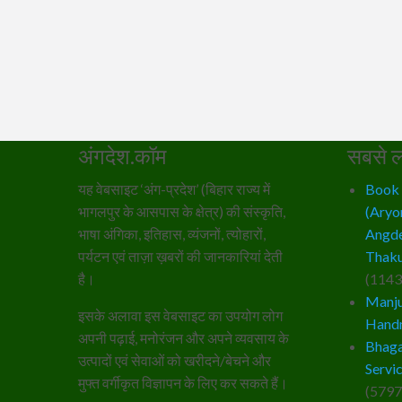
अंगदेश.कॉम
सबसे ल
यह वेबसाइट ‘अंग-प्रदेश’ (बिहार राज्य में
Book – 
भागलपुर के आसपास के क्षेत्र) की संस्कृति,
(Aryo
भाषा अंगिका, इतिहास, व्यंजनों, त्योहारों,
Angde
पर्यटन एवं ताज़ा ख़बरों की जानकारियां देती
Thaku
है।
(1143
Manju
इसके अलावा इस वेबसाइट का उपयोग लोग
Hand
अपनी पढ़ाई, मनोरंजन और अपने व्यवसाय के
Bhaga
उत्पादों एवं सेवाओं को खरीदने/बेचने और
Servi
मुफ्त वर्गीकृत विज्ञापन के लिए कर सकते हैं।
(5797