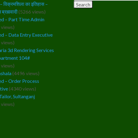
 विक्रमशिला का इतिहास –
 ब्रह्मवादी
(5266 views)
d – Part Time Admin
 views)
d – Data Entry Executive
 views)
ria 3d Rendering Services
partment 104#
 views)
ashala
(4496 views)
d – Order Process
tive
(4340 views)
Tailor, Sultanganj
 views)