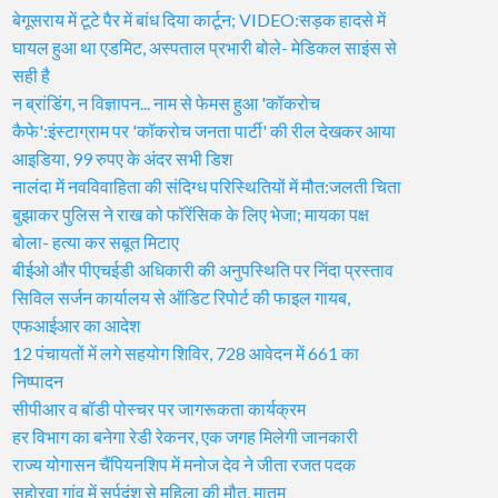
बेगूसराय में टूटे पैर में बांध दिया कार्टून; VIDEO:सड़क हादसे में
घायल हुआ था एडमिट, अस्पताल प्रभारी बोले- मेडिकल साइंस से
सही है
न ब्रांडिंग, न विज्ञापन... नाम से फेमस हुआ 'कॉकरोच
कैफे':इंस्टाग्राम पर 'कॉकरोच जनता पार्टी' की रील देखकर आया
आइडिया, 99 रुपए के अंदर सभी डिश
नालंदा में नवविवाहिता की संदिग्ध परिस्थितियों में मौत:जलती चिता
बुझाकर पुलिस ने राख को फॉरेंसिक के लिए भेजा; मायका पक्ष
बोला- हत्या कर सबूत मिटाए
बीईओ और पीएचईडी अधिकारी की अनुपस्थिति पर निंदा प्रस्ताव
सिविल सर्जन कार्यालय से ऑडिट रिपोर्ट की फाइल गायब,
एफआईआर का आदेश
12 पंचायतों में लगे सहयोग शिविर, 728 आवेदन में 661 का
निष्पादन
सीपीआर व बॉडी पोस्चर पर जागरूकता कार्यक्रम
हर विभाग का बनेगा रेडी रेकनर, एक जगह मिलेगी जानकारी
राज्य योगासन चैंपियनशिप में मनोज देव ने जीता रजत पदक
सहोरवा गांव में सर्पदंश से महिला की मौत, मातम