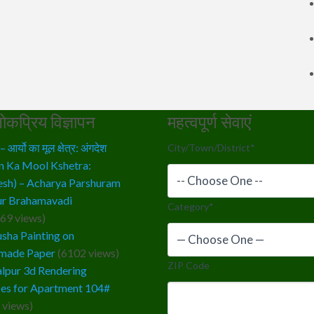
ोकप्रिय विज्ञापन
महत्वपूर्ण सेवाएं
आर्यो का मूल क्षेत्र: अंगदेश
City/Town/District
*
n Ka Mool Kshetra:
sh) – Acharya Parshuram
r Brahamavadi
Category
*
69 views)
sha Painting on
made Paper
(6102 views)
ZIP Code
lpur 3d Rendering
ces for Apartment 104#
 views)