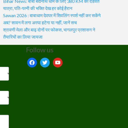
Bihar News: बाबा बैद्यनाथ धाम के लिए 380 KM की दंडवत
यात्रा, पति-पत्नी की भक्ति देख हर कोई हैरान
Sawan 2026 : बाबाधाम देवघर में शिवलिंग स्पर्श नहीं कर सकेंगे
अब? सावन में लगा अरघा हटेगा या नहीं, जानें सच
श्रावणी मेला और बाढ़ दोनों पर फोकस, भागलपुर प्रशासन ने
तैयारियों का लिया जायजा
Follow us
facebook
twitter
youtube