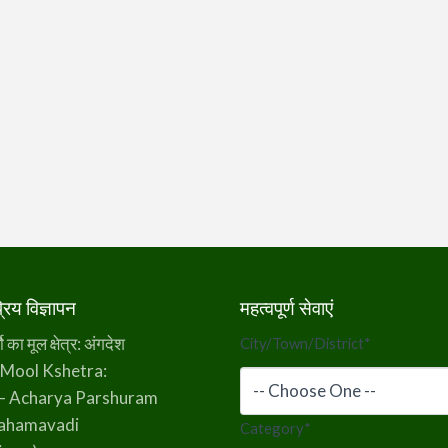
िय विज्ञापन
महत्वपूर्ण सेवाएं
का मूल क्षेत्र: अंगदेश
City/Town/District
*
 Mool Kshetra:
– Acharya Parshuram
rahamavadi
Category
*