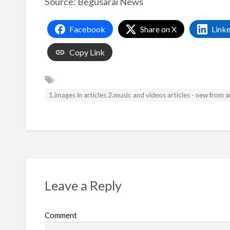
Source: Begusarai News
Facebook
Share on X
Link
Copy Link
1.images in articles 2.music and videos articles - new from
Leave a Reply
Comment