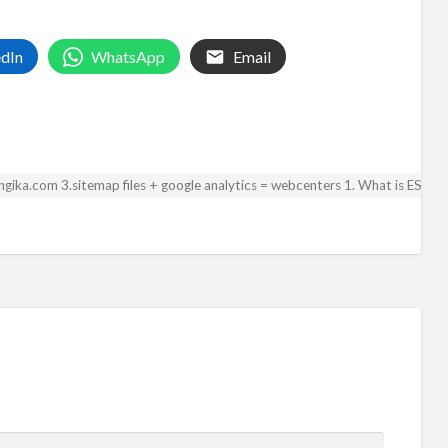
edIn
WhatsApp
Email
 angika.com 3.sitemap files + google analytics = webcenters 1. What is ESA? 