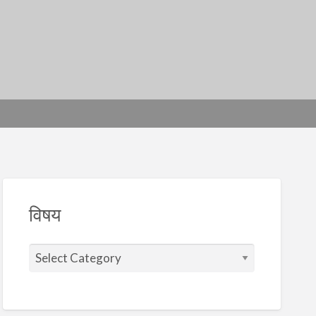
विषय
वि
ष
य