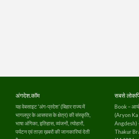
अंगदेश.कॉम
सबसे लोकप्र
यह वेबसाइट ‘अंग-प्रदेश’ (बिहार राज्य में
Book – आर्यो 
भागलपुर के आसपास के क्षेत्र) की संस्कृति,
(Aryon Ka
भाषा अंगिका, इतिहास, व्यंजनों, त्योहारों,
Angdesh) 
पर्यटन एवं ताज़ा ख़बरों की जानकारियां देती
Thakur B