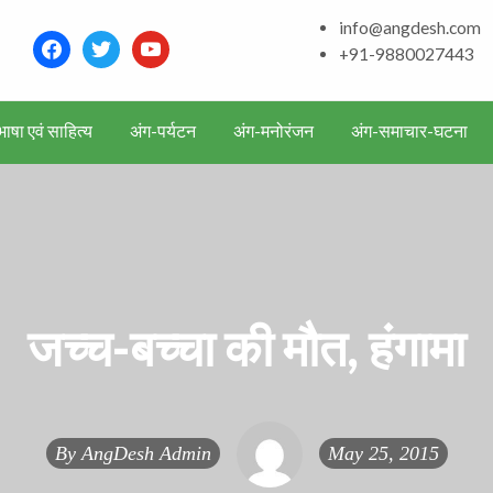
and around – History, Cu
info@angdesh.com
facebook
twitter
youtube
+91-9880027443
ाषा एवं साहित्य
अंग-पर्यटन
अंग-मनोरंजन
अंग-समाचार-घटना
जच्च-बच्‍चा की मौत, हंगामा
By
AngDesh Admin
May 25, 2015