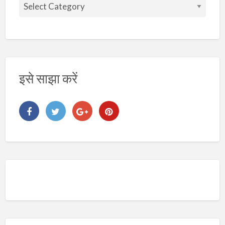
वि
ष
य
इसे साझा करें