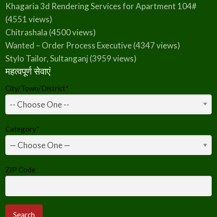
Khagaria 3d Rendering Services for Apartment 104#
(4551 views)
Chitrashala
(4500 views)
Wanted – Order Process Executive
(4347 views)
Stylo Tailor, Sultanganj
(3959 views)
महत्वपूर्ण सेवाएं
City/Town/District
*
Category
*
ZIP Code