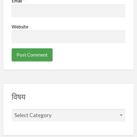
Email
*
Website
विषय
वि
ष
य