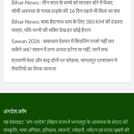
Bihar News : तीन साल के बच्चे को मारकर बोरे में फेंका;
सोयी अवस्था से गायब लड़के की 16 दिन पहले भी मिला था शव
Bihar News: बाबा बैद्यनाथ धाम के लिए 380 KM की दंडवत
यात्रा, पति-पत्नी की भक्ति देख हर कोई हैरान
Sawan 2026 : बाबाधाम देवघर में शिवलिंग स्पर्श नहीं कर
सकेंगे अब? सावन में लगा अरघा हटेगा या नहीं, जानें सच
श्रावणी मेला और बाढ़ दोनों पर फोकस, भागलपुर प्रशासन ने
तैयारियों का लिया जायजा
अंगदेश.कॉम
यह वेबसाइट ‘अंग-प्रदेश’ (बिहार राज्य में भागलपुर के आसपास के क्षेत्र) की
संस्कृति, भाषा अंगिका, इतिहास, व्यंजनों, त्योहारों, पर्यटन एवं ताज़ा ख़बरों की