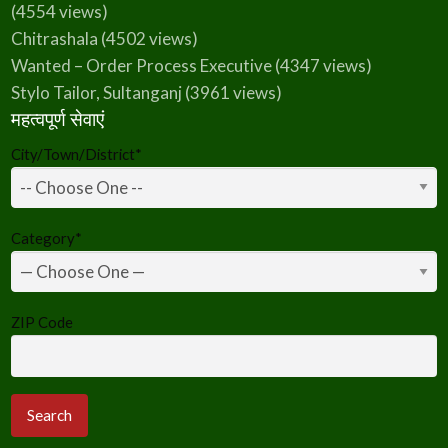
(4554 views)
Chitrashala
(4502 views)
Wanted – Order Process Executive
(4347 views)
Stylo Tailor, Sultanganj
(3961 views)
महत्वपूर्ण सेवाएं
City/Town/District
*
Category
*
ZIP Code