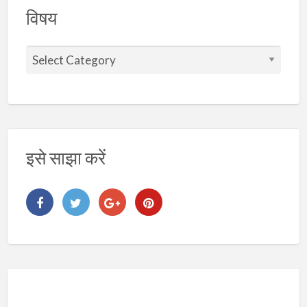
विषय
वि
ष
य
इसे साझा करें