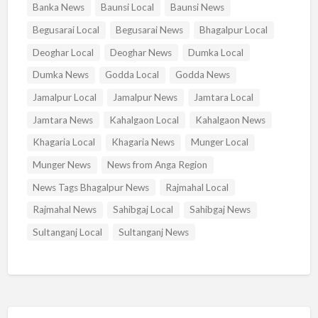
Banka News
Baunsi Local
Baunsi News
Begusarai Local
Begusarai News
Bhagalpur Local
Deoghar Local
Deoghar News
Dumka Local
Dumka News
Godda Local
Godda News
Jamalpur Local
Jamalpur News
Jamtara Local
Jamtara News
Kahalgaon Local
Kahalgaon News
Khagaria Local
Khagaria News
Munger Local
Munger News
News from Anga Region
News Tags Bhagalpur News
Rajmahal Local
Rajmahal News
Sahibgaj Local
Sahibgaj News
Sultanganj Local
Sultanganj News