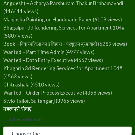
Angdesh) – Acharya Parshuram Thakur Brahamavadi
(116411 views)
Manjusha Painting on Handmade Paper
(6109 views)
Bhagalpur 3d Rendering Services for Apartment 104#
(5807 views)
Book – विक्रमशिला का इतिहास – परशुराम ब्रह्मवादी
(5289 views)
Wanted – Part Time Admin
(4977 views)
Wanted – Data Entry Executive
(4667 views)
Khagaria 3d Rendering Services for Apartment 104#
(4563 views)
Chitrashala
(4510 views)
Wanted – Order Process Executive
(4358 views)
Stylo Tailor, Sultanganj
(3965 views)
महत्वपूर्ण सेवाएं
City/Town/District
*