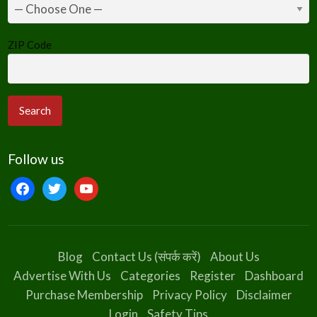
ZIP Code
Follow us
facebook
twitter
youtube
Blog
Contact Us (संपर्क करें)
About Us
Advertise With Us
Categories
Register
Dashboard
Purchase Membership
Privacy Policy
Disclaimer
Login
Safety Tips