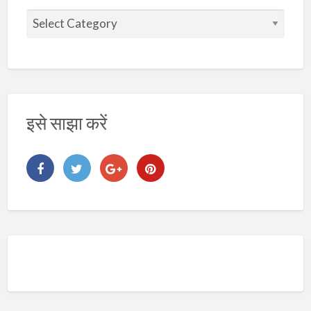
वि
ष
य
इसे साझा करें