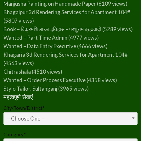
Manjusha Painting on Handmade Paper
(6109 views)
Bhagalpur 3d Rendering Services for Apartment 104#
(5807 views)
Book – विक्रमशिला का इतिहास – परशुराम ब्रह्मवादी
(5289 views)
Wanted – Part Time Admin
(4977 views)
Wanted – Data Entry Executive
(4666 views)
Khagaria 3d Rendering Services for Apartment 104#
(4563 views)
Chitrashala
(4510 views)
Wanted – Order Process Executive
(4358 views)
Stylo Tailor, Sultanganj
(3965 views)
महत्वपूर्ण सेवाएं
City/Town/District
*
Category
*