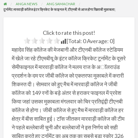
ANGA NEWS
ANG SAMACHAR
टूर्नामेंट:मारवाड़ी काॅलेज इंटर क्रिकेट के फाइनल में, टीएनबी से आज होगा खिताबी मुकाबला;
Click to rate this post!
[Total:
0
Average:
0
]
महादेव सिंह कॉलेज की मेजबानी और टीएनबी कॉलेज स्टेडियम
में खेले जा रहे टीएमबीयू के इंटर कॉलेज क्रिकेट टूर्नामेंट के दूसरे
सेमीफाइनल में मारवाड़ी काॅलेज ने मलय राज के अाॅलराउंड
प्रदर्शन के दम पर जीबी काॅलेज काे एकतरफा मुकाबले में करारी
शिकस्त दी। सेामवार काे हुए मैच में मारवाड़ी काॅलेज ने जीबी
काॅलेज काे 149 रनाें के बड़े अंतर से हराकर फाइनल में प्रवेश
किया जहां उसका मुकाबला मंगलवार काे चिर प्रतिद्वंद्वी टीएनबी
काॅलेज से हाेगा। जीबी काॅलेज से हुए मैच में मारवाड़ी काॅलेज हर
क्षेत्र में बीस साबित हुई। टाॅस जीतकर मारवाड़ी काॅलेज की टीम
ने पहले बल्लेबाजी चुनी और बल्लेबाजाें ने इस निर्णय काे सही
साबित करते हुए टूर्नामेंट का अब तक का सबसे बड़ा स्काेर 326