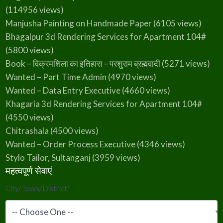
(114956 views)
Manjusha Painting on Handmade Paper
(6105 views)
Bhagalpur 3d Rendering Services for Apartment 104#
(5800 views)
Book – विक्रमशिला का इतिहास – परशुराम ब्रह्मवादी
(5271 views)
Wanted – Part Time Admin
(4970 views)
Wanted – Data Entry Executive
(4660 views)
Khagaria 3d Rendering Services for Apartment 104#
(4550 views)
Chitrashala
(4500 views)
Wanted – Order Process Executive
(4346 views)
Stylo Tailor, Sultanganj
(3959 views)
महत्वपूर्ण सेवाएं
City/Town/District
*