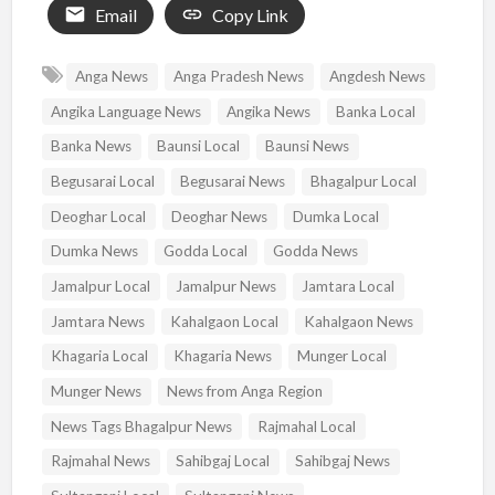
Email
Copy Link
Anga News
Anga Pradesh News
Angdesh News
Angika Language News
Angika News
Banka Local
Banka News
Baunsi Local
Baunsi News
Begusarai Local
Begusarai News
Bhagalpur Local
Deoghar Local
Deoghar News
Dumka Local
Dumka News
Godda Local
Godda News
Jamalpur Local
Jamalpur News
Jamtara Local
Jamtara News
Kahalgaon Local
Kahalgaon News
Khagaria Local
Khagaria News
Munger Local
Munger News
News from Anga Region
News Tags Bhagalpur News
Rajmahal Local
Rajmahal News
Sahibgaj Local
Sahibgaj News