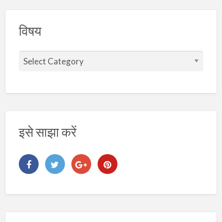
विषय
वि
ष
य
इसे साझा करें