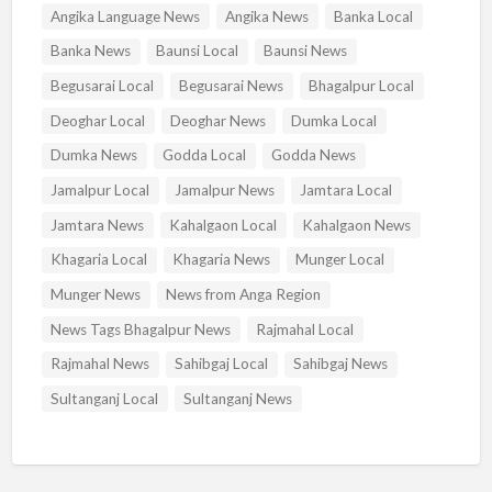
Angika Language News
Angika News
Banka Local
Banka News
Baunsi Local
Baunsi News
Begusarai Local
Begusarai News
Bhagalpur Local
Deoghar Local
Deoghar News
Dumka Local
Dumka News
Godda Local
Godda News
Jamalpur Local
Jamalpur News
Jamtara Local
Jamtara News
Kahalgaon Local
Kahalgaon News
Khagaria Local
Khagaria News
Munger Local
Munger News
News from Anga Region
News Tags Bhagalpur News
Rajmahal Local
Rajmahal News
Sahibgaj Local
Sahibgaj News
Sultanganj Local
Sultanganj News