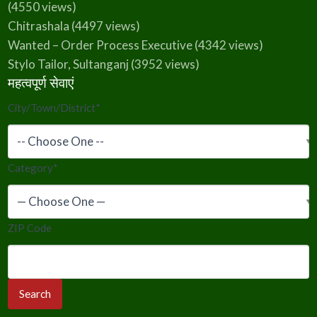
(4550 views)
Chitrashala
(4497 views)
Wanted – Order Process Executive
(4342 views)
Stylo Tailor, Sultanganj
(3952 views)
महत्वपूर्ण सेवाएं
City/Town/District
*
Category
*
ZIP Code