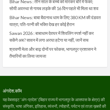
Bihar News : तीन साल के बच्चे को मारकर बोरे में फेंका;
सोयी अवस्था से गायब लड़के की 16 दिन पहले भी मिला था शव
Bihar News: बाबा बैद्यनाथ धाम के लिए 380 KM की दंडवत
यात्रा, पति-पत्नी की भक्ति देख हर कोई हैरान
Sawan 2026 : बाबाधाम देवघर में शिवलिंग स्पर्श नहीं कर
सकेंगे अब? सावन में लगा अरघा हटेगा या नहीं, जानें सच
श्रावणी मेला और बाढ़ दोनों पर फोकस, भागलपुर प्रशासन ने
तैयारियों का लिया जायजा
अंगदेश.कॉम
यह वेबसाइट ‘अंग-प्रदेश’ (बिहार राज्य में भागलपुर के आसपास के क्षेत्र) की
संस्कृति, भाषा अंगिका, इतिहास, व्यंजनों, त्योहारों, पर्यटन एवं ताज़ा ख़बरों की