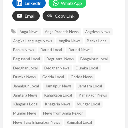
LinkedIn
WhatsApp
Email
Copy Link
Anga News
Anga Pradesh News
Angdesh News
Angika Language News
Angika News
Banka Local
Banka News
Baunsi Local
Baunsi News
Begusarai Local
Begusarai News
Bhagalpur Local
Deoghar Local
Deoghar News
Dumka Local
Dumka News
Godda Local
Godda News
Jamalpur Local
Jamalpur News
Jamtara Local
Jamtara News
Kahalgaon Local
Kahalgaon News
Khagaria Local
Khagaria News
Munger Local
Munger News
News from Anga Region
News Tags Bhagalpur News
Rajmahal Local