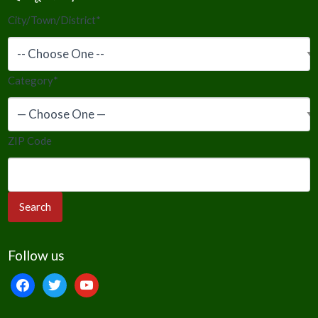
City/Town/District
*
Category
*
ZIP Code
Follow us
facebook
twitter
youtube