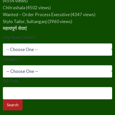
(4554 views)
Chitrashala
(4502 views)
Wanted – Order Process Executive
(4347 views)
Stylo Tailor, Sultanganj
(3960 views)
महत्वपूर्ण सेवाएं
City/Town/District
*
Category
*
ZIP Code