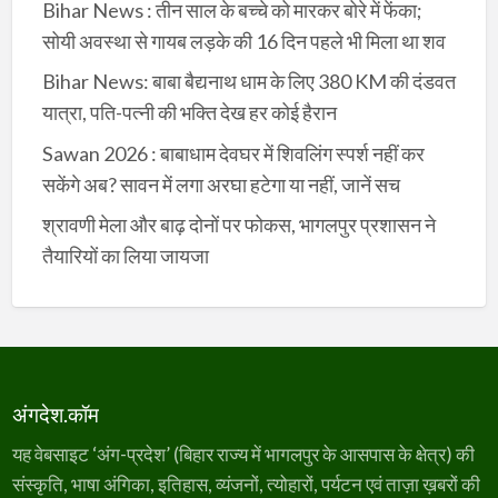
Bihar News : तीन साल के बच्चे को मारकर बोरे में फेंका;
सोयी अवस्था से गायब लड़के की 16 दिन पहले भी मिला था शव
Bihar News: बाबा बैद्यनाथ धाम के लिए 380 KM की दंडवत
यात्रा, पति-पत्नी की भक्ति देख हर कोई हैरान
Sawan 2026 : बाबाधाम देवघर में शिवलिंग स्पर्श नहीं कर
सकेंगे अब? सावन में लगा अरघा हटेगा या नहीं, जानें सच
श्रावणी मेला और बाढ़ दोनों पर फोकस, भागलपुर प्रशासन ने
तैयारियों का लिया जायजा
अंगदेश.कॉम
यह वेबसाइट ‘अंग-प्रदेश’ (बिहार राज्य में भागलपुर के आसपास के क्षेत्र) की
संस्कृति, भाषा अंगिका, इतिहास, व्यंजनों, त्योहारों, पर्यटन एवं ताज़ा ख़बरों की