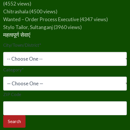
(4552 views)
Chitrashala
(4500 views)
Wanted – Order Process Executive
(4347 views)
Stylo Tailor, Sultanganj
(3960 views)
महत्वपूर्ण सेवाएं
City/Town/District
*
Category
*
ZIP Code