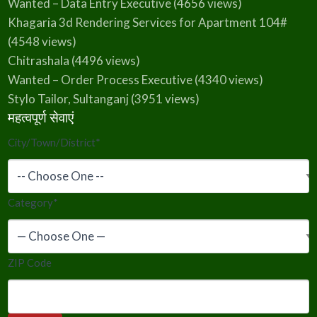
Wanted – Data Entry Executive
(4656 views)
Khagaria 3d Rendering Services for Apartment 104#
(4548 views)
Chitrashala
(4496 views)
Wanted – Order Process Executive
(4340 views)
Stylo Tailor, Sultanganj
(3951 views)
महत्वपूर्ण सेवाएं
City/Town/District
*
Category
*
ZIP Code