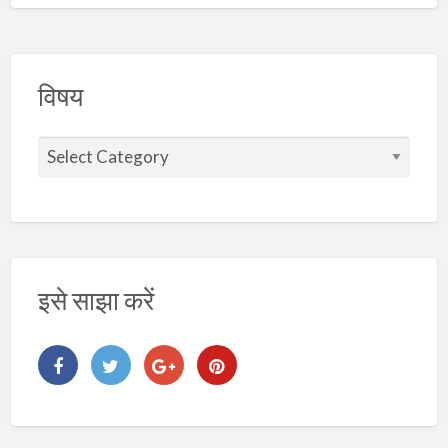
विषय
वि
ष
य
इसे साझा करें