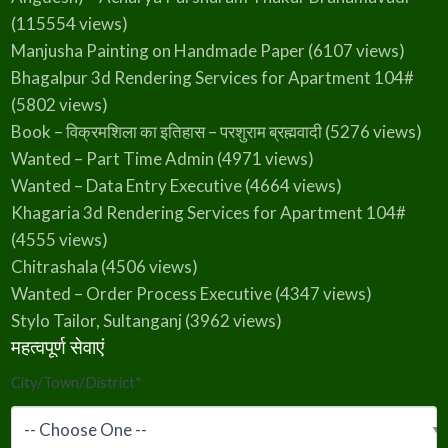
(115554 views)
Manjusha Painting on Handmade Paper
(6107 views)
Bhagalpur 3d Rendering Services for Apartment 104#
(5802 views)
Book – विक्रमशिला का इतिहास – परशुराम ब्रह्मवादी
(5276 views)
Wanted – Part Time Admin
(4971 views)
Wanted – Data Entry Executive
(4664 views)
Khagaria 3d Rendering Services for Apartment 104#
(4555 views)
Chitrashala
(4506 views)
Wanted – Order Process Executive
(4347 views)
Stylo Tailor, Sultanganj
(3962 views)
महत्वपूर्ण सेवाएं
City/Town/District
*