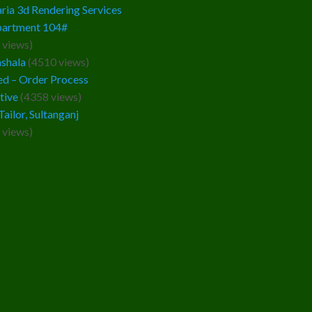
ria 3d Rendering Services
partment 104#
 views)
ashala
(4510 views)
d – Order Process
tive
(4358 views)
Tailor, Sultanganj
 views)