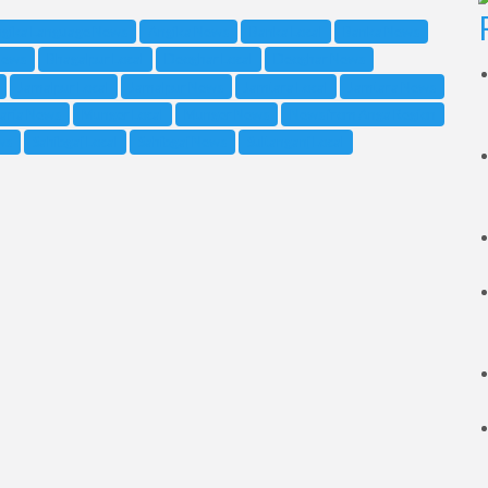
gika Language News
Angika News
Banka Local
Banka News
News
Bhagalpur Local
Deoghar Local
Deoghar News
Jamalpur Local
Jamalpur News
Jamtara Local
Jamtara News
aria News
Munger Local
Munger News
News from Anga Region
ws
Sahibgaj Local
Sahibgaj News
Sultanganj Local