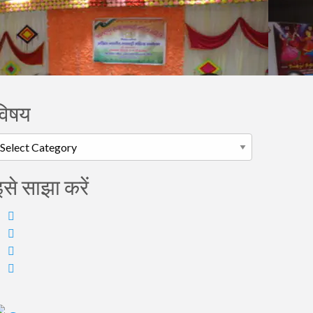
विषय
िषय
इसे साझा करें