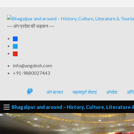
अंगिका-
अंग-
अंग-
अंग-
वर्गीकृत
भाषा एवं
समाचार-
~~ अंग प्रदेश की धड़कन ~~
पर्यटन
मनोरंजन
विज्ञापन
साहित्य
घटना
facebook
twitter
youtube
info@angdesh.com
+91-9880027443
0
अंग बाजार
महत्वपूर्ण सेवाएं
अंगदेश
अंगि
Bhagalpur and around – History, Culture, Literature 