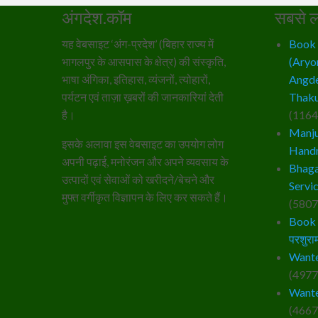
अंगदेश.कॉम
सबसे ल
यह वेबसाइट ‘अंग-प्रदेश’ (बिहार राज्य में
Book – 
भागलपुर के आसपास के क्षेत्र) की संस्कृति,
(Aryo
भाषा अंगिका, इतिहास, व्यंजनों, त्योहारों,
Angde
पर्यटन एवं ताज़ा ख़बरों की जानकारियां देती
Thaku
है।
(1164
Manju
इसके अलावा इस वेबसाइट का उपयोग लोग
Hand
अपनी पढ़ाई, मनोरंजन और अपने व्यवसाय के
Bhaga
उत्पादों एवं सेवाओं को खरीदने/बेचने और
Servi
मुफ्त वर्गीकृत विज्ञापन के लिए कर सकते हैं।
(5807
Book –
परशुराम
Wante
(4977
Wante
(4667