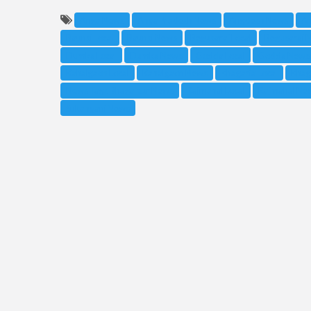
Anga News
Anga Pradesh News
Angdesh News
An
Baunsi Local
Baunsi News
Begusarai Local
Begusarai 
Dumka Local
Dumka News
Godda Local
Godda News
Kahalgaon Local
Kahalgaon News
Khagaria Local
Khag
News Tags Bhagalpur News
Rajmahal Local
Rajmahal Ne
Sultanganj News