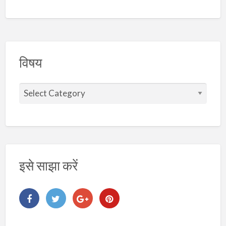
विषय
वि
ष
य
इसे साझा करें