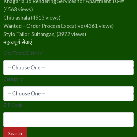
Khagaria 3d Rendering Services for Apartment 104#
(4568 views)
Chitrashala
(4513 views)
Wanted – Order Process Executive
(4361 views)
Stylo Tailor, Sultanganj
(3972 views)
महत्वपूर्ण सेवाएं
City/Town/District
*
Category
*
ZIP Code