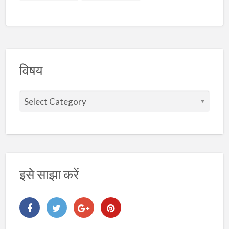
विषय
वि
ष
य
इसे साझा करें