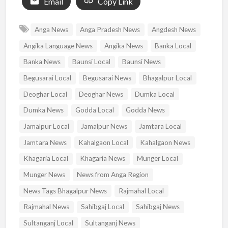
Email
Copy Link
Anga News
Anga Pradesh News
Angdesh News
Angika Language News
Angika News
Banka Local
Banka News
Baunsi Local
Baunsi News
Begusarai Local
Begusarai News
Bhagalpur Local
Deoghar Local
Deoghar News
Dumka Local
Dumka News
Godda Local
Godda News
Jamalpur Local
Jamalpur News
Jamtara Local
Jamtara News
Kahalgaon Local
Kahalgaon News
Khagaria Local
Khagaria News
Munger Local
Munger News
News from Anga Region
News Tags Bhagalpur News
Rajmahal Local
Rajmahal News
Sahibgaj Local
Sahibgaj News
Sultanganj Local
Sultanganj News