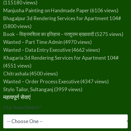
(115180 views)
Manjusha Painting on Handmade Paper
(6106 views)
Bhagalpur 3d Rendering Services for Apartment 104#
(5800 views)
Book – विक्रमशिला का इतिहास – परशुराम ब्रह्मवादी
(5275 views)
Wanted – Part Time Admin
(4970 views)
Wanted – Data Entry Executive
(4662 views)
Khagaria 3d Rendering Services for Apartment 104#
(4551 views)
Chitrashala
(4500 views)
Wanted – Order Process Executive
(4347 views)
Stylo Tailor, Sultanganj
(3959 views)
महत्वपूर्ण सेवाएं
City/Town/District
*