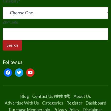
Category
*
ZIP Code
Follow us
facebook
twitter
youtube
Blog
Contact Us (संपर्क करें)
About Us
Advertise With Us
Categories
Register
Dashboard
Purchase Membership
Privacy Policy
Disclaimer