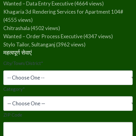
Wanted – Data Entry Executive
(4664 views)
Khagaria 3d Rendering Services for Apartment 104#
(4555 views)
Chitrashala
(4502 views)
Wanted – Order Process Executive
(4347 views)
Stylo Tailor, Sultanganj
(3962 views)
महत्वपूर्ण सेवाएं
City/Town/District
*
Category
*
ZIP Code