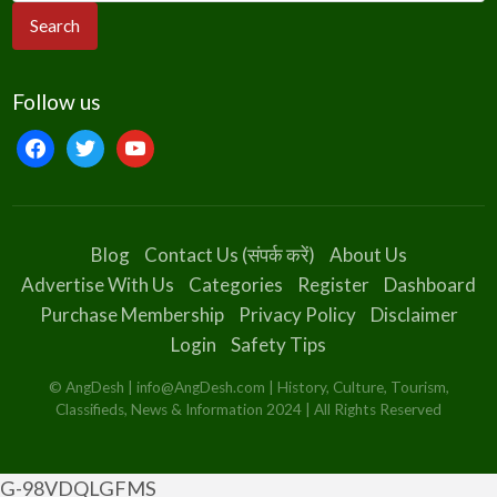
Follow us
facebook
twitter
youtube
Blog
Contact Us (संपर्क करें)
About Us
Advertise With Us
Categories
Register
Dashboard
Purchase Membership
Privacy Policy
Disclaimer
Login
Safety Tips
© AngDesh | info@AngDesh.com | History, Culture, Tourism,
Classifieds, News & Information 2024 | All Rights Reserved
G-98VDQLGFMS