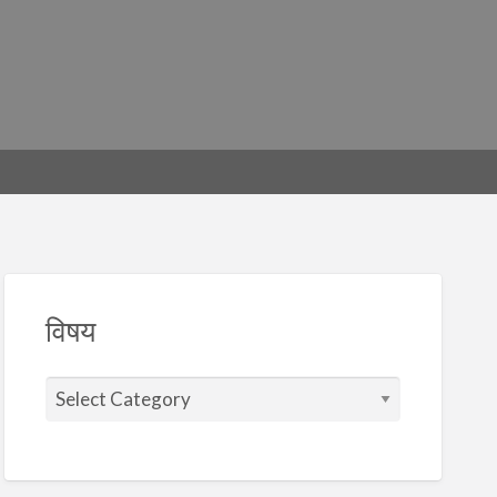
विषय
वि
ष
य