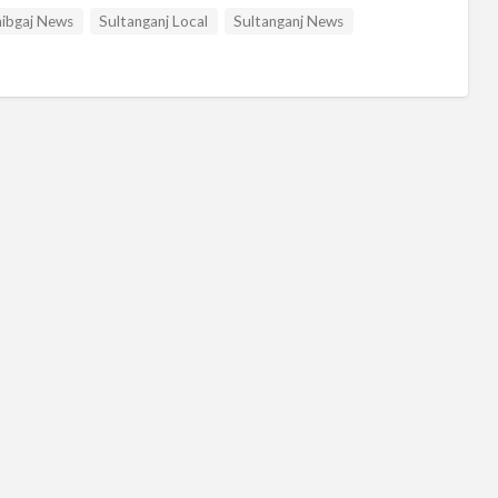
ibgaj News
Sultanganj Local
Sultanganj News