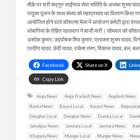
मौके पर श्री सद्गुरु साईंनाथ सेवा समिति के अध्यक्ष शुभम याद
पादुका पूजन के साथ संध्या को महाप्रसाद का वितरण किया गया।
आयोजित होने वाले कौशल्या मेला में आयोजन कमेटी द्वारा 
धोबानियां के रोहित पहलवान ने बाजी मारी। सोमवार को कौशल
अशोक कुमार, उद्घोषक शिव कुमार, प्रवक्ता शुभम यादव, विनो
प्रवीण यादव, छेदी यादव, राकेश रमण, विकास यादव, बल, बलराम
Facebook
Share on X
Link
Copy Link
Anga News
Anga Pradesh News
Angdesh News
Banka News
Baunsi Local
Baunsi News
Begusarai
Deoghar Local
Deoghar News
Dumka Local
Dumk
Jamalpur News
Jamtara Local
Jamtara News
Kah
Khagaria News
Munger Local
Munger News
News