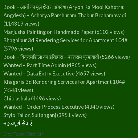
Book – आर्यो का मूल क्षेत्र: अंगदेश (Aryon Ka Mool Kshetra:
Angdesh) – Acharya Parshuram Thakur Brahamavadi
(114319 views)
Manjusha Painting on Handmade Paper
(6102 views)
Bhagalpur 3d Rendering Services for Apartment 104#
(5796 views)
Book – विक्रमशिला का इतिहास – परशुराम ब्रह्मवादी
(5266 views)
Wanted – Part Time Admin
(4965 views)
Wanted – Data Entry Executive
(4657 views)
Khagaria 3d Rendering Services for Apartment 104#
(4548 views)
Chitrashala
(4496 views)
Wanted – Order Process Executive
(4340 views)
Stylo Tailor, Sultanganj
(3951 views)
महत्वपूर्ण सेवाएं
City/Town/District
*