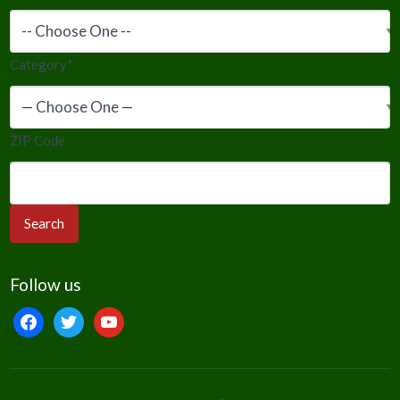
Category
*
ZIP Code
Follow us
facebook
twitter
youtube