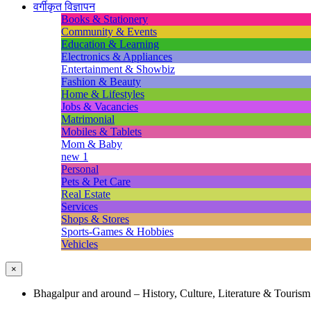
वर्गीकृत विज्ञापन
Books & Stationery
Community & Events
Education & Learning
Electronics & Appliances
Entertainment & Showbiz
Fashion & Beauty
Home & Lifestyles
Jobs & Vacancies
Matrimonial
Mobiles & Tablets
Mom & Baby
new 1
Personal
Pets & Pet Care
Real Estate
Services
Shops & Stores
Sports-Games & Hobbies
Vehicles
×
Bhagalpur and around – History, Culture, Literature & Tourism