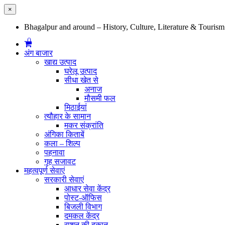
×
Bhagalpur and around – History, Culture, Literature & Tourism
0
अंग बाजार
खाद्य उत्पाद
घरेलू उत्पाद
सीधा खेत से
अनाज
मौसमी फल
मिठाईयां
त्यौहार के सामान
मकर संक्रांति
अंगिका किताबें
कला – शिल्प
पहनावा
गृह सजावट
महत्वपूर्ण सेवाएं
सरकारी सेवाएं
आधार सेवा केंद्र
पोस्ट-ऑफिस
बिजली विभाग
दमकल केंद्र
राशन की दुकान