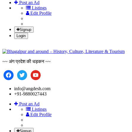
Post an Ad
Listings
Edit Profile
Signup
Login
Bha
~~ अंग प्रदेश की धड़कन ~~
facebook
twitter
youtube
info@angdesh.com
+91-9880027443
Post an Ad
Listings
Edit Profile
Signup