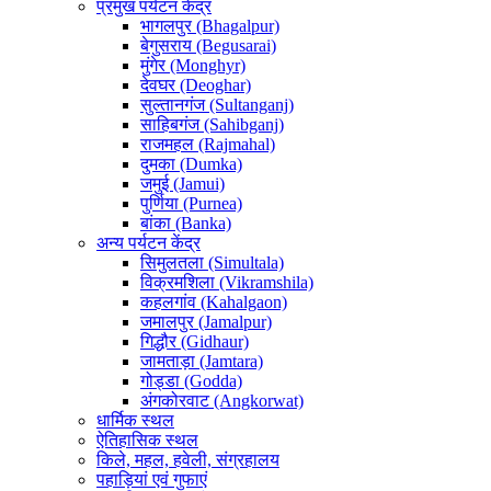
प्रमुख पर्यटन केंद्र
भागलपुर (Bhagalpur)
बेगुसराय (Begusarai)
मुंगेर (Monghyr)
देवघर (Deoghar)
सुल्तानगंज (Sultanganj)
साहिबगंज (Sahibganj)
राजमहल (Rajmahal)
दुमका (Dumka)
जमुई (Jamui)
पुर्णिया (Purnea)
बांका (Banka)
अन्य पर्यटन केंद्र
सिमुलतला (Simultala)
विक्रमशिला (Vikramshila)
कहलगांव (Kahalgaon)
जमालपुर (Jamalpur)
गिद्धौर (Gidhaur)
जामताड़ा (Jamtara)
गोड्डा (Godda)
अंगकोरवाट (Angkorwat)
धार्मिक स्थल
ऐतिहासिक स्थल
किले, महल, हवेली, संग्रहालय
पहाड़ियां एवं गुफाएं