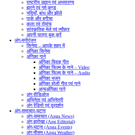
राष्ट्रीय उद्यान एवं अभयारण्य
झरने एवं गर्म कुण्ड
नदियाँ, बांध और झीलें
पार्क और बगीचा
कला एवं रोमांच
सांस्कृतिक मेले एवं त्यौहार
अपनी यात्रा बुक करें
अंग-मनोरंजन
सिनेमा – आपके शहर में
अंगिका सिनेमा
अंगिका गाने
अंगिका विवाह गीत
अंगिका फिल्म के गाने – Video
अंगिका फिल्म के गाने – Audio
अंगिका भजन
अंगिका होली गीत एवं गाने
अन्यअंगिका गाने
अंग वीडिओज़
अभिनेता एवं अभिनेत्री
अंग रेडियो एवं दूरदर्शन
अंग-समाचार-घटना
अंग-समाचार (Anga News)
अंग झरोखा (Ang Editorial)
अंग-घटना (Anga Events)
अंग मौसम (Anga Weather)