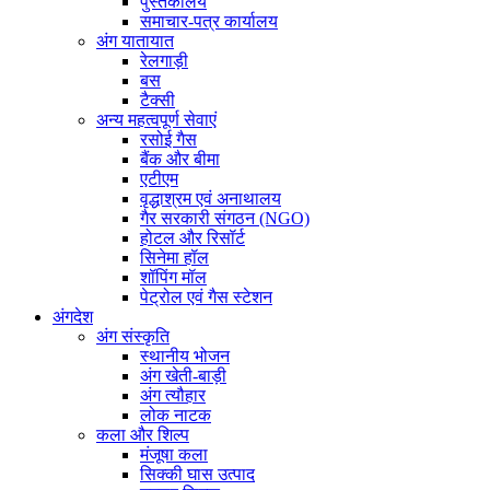
पुस्तकालय
समाचार-पत्र कार्यालय
अंग यातायात
रेलगाड़ी
बस
टैक्सी
अन्य महत्वपूर्ण सेवाएं
रसोई गैस
बैंक और बीमा
एटीएम
वृद्धाश्रम एवं अनाथालय
गैर सरकारी संगठन (NGO)
होटल और रिसॉर्ट
सिनेमा हॉल
शॉपिंग मॉल
पेट्रोल एवं गैस स्टेशन
अंगदेश
अंग संस्कृति
स्थानीय भोजन
अंग खेती-बाड़ी
अंग त्यौहार
लोक नाटक
कला और शिल्प
मंजूषा कला
सिक्की घास उत्पाद